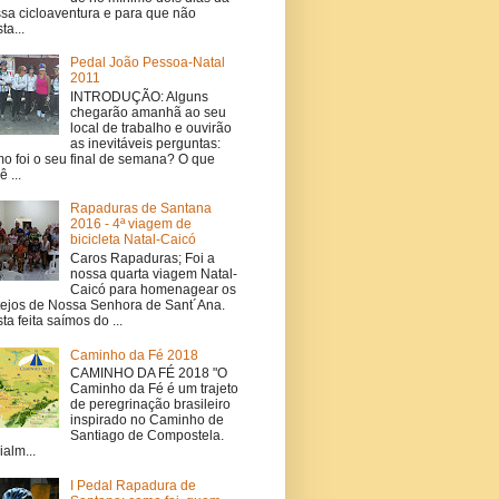
sa cicloaventura e para que não
ta...
Pedal João Pessoa-Natal
2011
INTRODUÇÃO: Alguns
chegarão amanhã ao seu
local de trabalho e ouvirão
as inevitáveis perguntas:
o foi o seu final de semana? O que
 ...
Rapaduras de Santana
2016 - 4ª viagem de
bicicleta Natal-Caicó
Caros Rapaduras; Foi a
nossa quarta viagem Natal-
Caicó para homenagear os
tejos de Nossa Senhora de Sant´Ana.
ta feita saímos do ...
Caminho da Fé 2018
CAMINHO DA FÉ 2018 "O
Caminho da Fé é um trajeto
de peregrinação brasileiro
inspirado no Caminho de
Santiago de Compostela.
ialm...
I Pedal Rapadura de