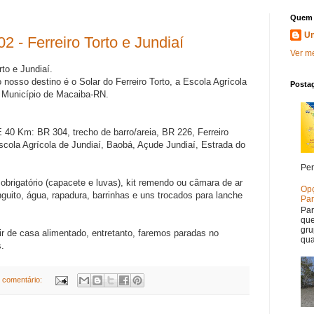
Quem 
U
2 - Ferreiro Torto e Jundiaí
Ver me
rto e Jundiaí.
osso destino é o Solar do Ferreiro Torto, a Escola Agrícola
Posta
o Município de Macaiba-RN.
: BR 304, trecho de barro/areia, BR 226, Ferreiro
scola Agrícola de Jundiaí, Baobá, A
çude Jundiaí, Estrada do
Per
rigatório (capacete e luvas), kit remendo ou câmara de ar
Opç
uito, água, rapadura, barrinhas e uns trocados para lanche
Par
Par
que
gru
de casa alimentado, entretanto, faremos paradas no
qua
.
comentário: