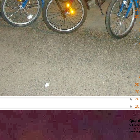
►
20
►
20
▼
20
►
►
►
▼
►
►
20
►
20
►
20
►
20
Qual 
de bic
despe
intere