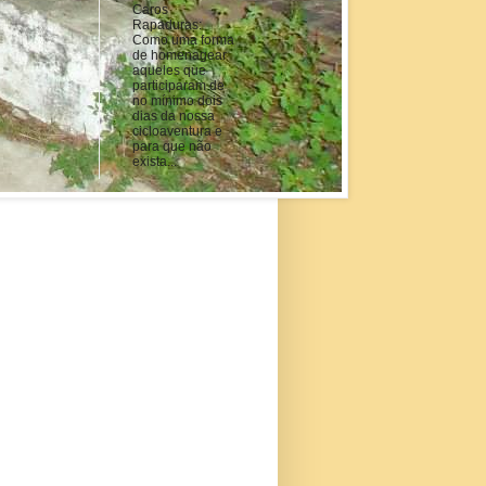
Caros
Rapaduras:
Como uma forma
de homenagear
aqueles que
participaram de
no mínimo dois
dias da nossa
cicloaventura e
para que não
exista...