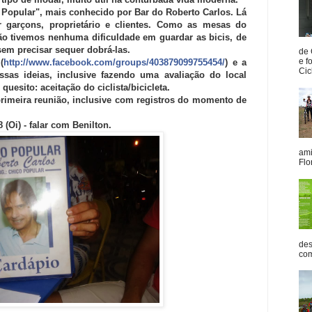
O Popular", mais conhecido por Bar do Roberto Carlos. Lá
 garçons, proprietário e clientes. Como as mesas do
ão tivemos nenhuma dificuldade em guardar as bicis, de
sem precisar sequer dobrá-las.
de 
e f
(
http://www.facebook.com/groups/403879099755454/
) e a
Cicl
ssas ideias, inclusive fazendo uma avaliação do local
quesito: aceitação do ciclista/bicicleta.
imeira reunião, inclusive com registros do momento de
(Oi) - falar com Benilton.
ami
Flo
des
com