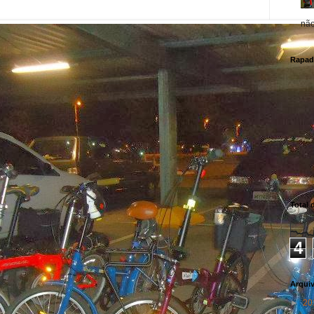
não 
Rapad
Total 
4
Arqui
►
20