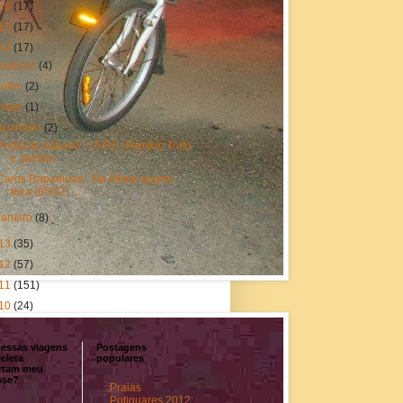
16
(17)
15
(17)
14
(17)
outubro
(4)
julho
(2)
maio
(1)
fevereiro
(2)
Pedal do sábado - 15/02 - Ferreiro Torto
e Jundiaí
Caros Rapaduras: Na última quarta-
feira (05/02) ...
janeiro
(8)
13
(35)
12
(57)
11
(151)
10
(24)
dessas viagens
Postagens
icleta
populares
rtam meu
sse?
Praias
Potiguares 2012: