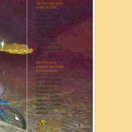
"de bicicleta pela
costa do RN".
Grupo de
Ciclismo
RAPADURA
BIKER PRAIAS
POTIGUARES
2012: “de
bicicleta pela
costa do RN”.
Período de 06 a
11 de janeiro de
2012. ...
Opções para
pedalar em Natal
e Parnamirim
Para você que
pretende iniciar
no pedal ou que
já pedala e
pretende juntar-
se a um grupo
seguem algumas
opções. Analise
qual a mais
adequa...
Pedal das Prais
Potiguares 2012:
Quem é quem.