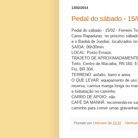
13/02/2014
Pedal do sábado - 15/0
Pedal do sábado - 15/02 - Ferreiro To
Caros Rapaduras: no próximo sábado n
e o Baobá de Jundiaí, localizados n
SAÍDA: 06h30min.
LOCAL: Posto Emaús.
TRAJETO DE APROXIMADAMENTE 40 Km
Torto, Centro de Macaiba, RN 160, E
Fio, BR 304.
TERRENO: asfalto, barro e areia.
O QUE LEVAR: equipamento de uso ob
reserva, camisa manga longa ou mang
e hidratação no caminho.
CARRO DE APOIO: não.
CAFÉ DA MANHÃ: recomenda-se sair 
caminho para comer umas gravanhas
Postado por
Unknown
às
23:32
Nenhum 