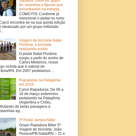
Santana: como foi, quem
foi, resenhas e figuras que
encontramos na estrada.
COMO FOI: Conforme já
mencionei o pedal no rumo
Caicó encontra-se na sua quinta edição
oi idealizado por um grupo intitulado
...
Viagem de bicicleta Natal-
Florânia: a bicicleta
realizando sonho
O pedal Natal-Florânia
surgiu a partir do sonho de
Carlos Medeiros, nosso
go ciclista que é natural de
rânia/RN. Em 2007 pedalamos ...
Rapaduras na Patagônia
em 2016
Caros Rapaduras: De 06 a
16 de março estaremos
pedalando na Patagônia
(Argentina e Chile),
frutando de belas paisagens e
panhias ag...
5º Pedal Jampa-Natal
Grupo Rapadura Biker 5ª
Viagem de bicicleta: João
Pessoa/PB-Natal/RN – 21 e