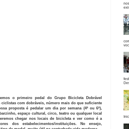
nos
exis
com
você
fes
Des
fizemos o primeiro pedal do Grupo Bicicleta Dobrável
 ciclistas com dobráveis, número mais do que suficiente
Nossa proposta é p
edalar um dia por semana (4ª ou 6ª),
arzinho, espaço cultural, circo, teatro ou qualquer local
Inic
ueremos chegar nos locais de bicicleta e ver como é a
tores dos estabelecimentos/instituições. No ensejo,
 tipo de modal, muito útil na conturbada vida moderna.