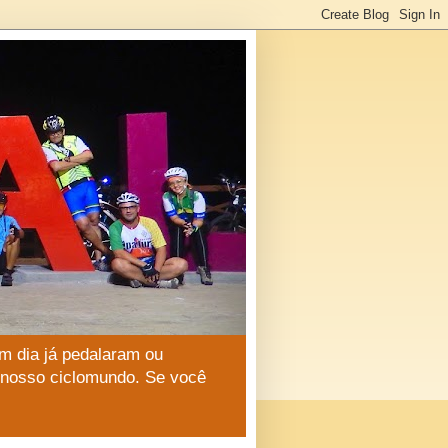
m dia já pedalaram ou
o nosso ciclomundo. Se você