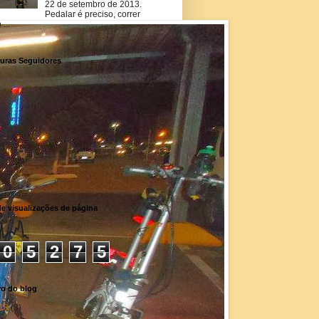
22 de setembro de 2013.
Pedalar é preciso, correr
...
uras Seguidores
de visualizações de página
0
5
2
7
5
vo do blog
18
(3)