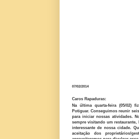
07/02/2014
Caros Rapaduras:
Na última quarta-feira (05/02) 
Potiguar. Conseguimos reunir seis
para iniciar nossas atividades. 
sempre visitando um restaurante, b
interessante de nossa cidade. Q
aceitação dos proprietários/ges
aproveitaremos para divulgar esse