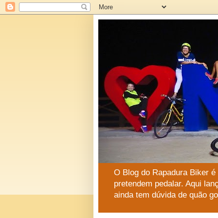
O Blog do Rapadura Biker é
pretendem pedalar. Aqui lan
ainda tem dúvida de quão go