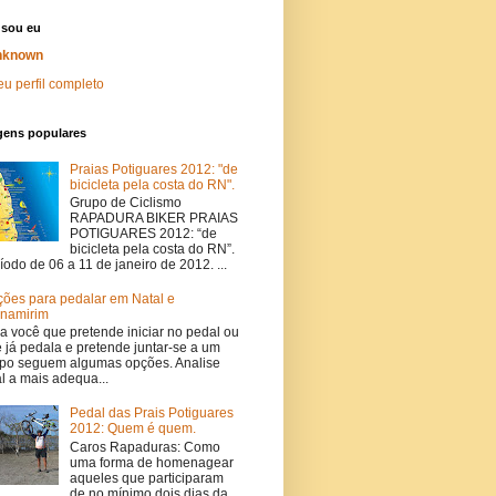
sou eu
nknown
u perfil completo
gens populares
Praias Potiguares 2012: "de
bicicleta pela costa do RN".
Grupo de Ciclismo
RAPADURA BIKER PRAIAS
POTIGUARES 2012: “de
bicicleta pela costa do RN”.
íodo de 06 a 11 de janeiro de 2012. ...
ões para pedalar em Natal e
namirim
a você que pretende iniciar no pedal ou
 já pedala e pretende juntar-se a um
po seguem algumas opções. Analise
l a mais adequa...
Pedal das Prais Potiguares
2012: Quem é quem.
Caros Rapaduras: Como
uma forma de homenagear
aqueles que participaram
de no mínimo dois dias da