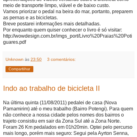
meio de transporte limpo, viável e de baixo custo.
Vamos priorizar o pedal na beira do mar, portanto, preparem
as pernas e as bicicletas.
Breve postarei informações mais detalhadas.
Por enquanto quem quiser conhecer o livro é só visitar:
http://wowdesign.com.br/imgs_port/Livro%20Praias%20Poti
guares.pdf
Unknown
às
23:50
3 comentários:
Compartilhar
Indo ao trabalho de bicicleta II
Na última quinta (11/08/2011) pedalei de casa (Nova
Parnamirim) até o meu trabalho (Bairro Potengi). Para quem
não conhece a nossa cidade pelos nomes dos bairros o
trajeto consistiu em sair da Zona Sul até a Zona Norte.
Foram 26 Km pedalados em 01h20min. Optei pelo percurso
mais longo, porém mais seguro: Segui pela Ayrton Senna,