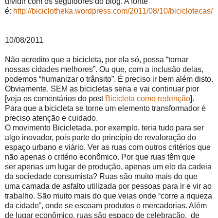
dividir com os seguidores do blog. A fonte
é:
http://biciclotheka.wordpress.com/2011/08/10/biciclotecas/
10/08/2011
Não acredito que a bicicleta, por ela só, possa “tornar
nossas cidades melhores”. Ou que, com a inclusão delas,
podemos “humanizar o trânsito”. É preciso ir bem além disto.
Obviamente, SEM as bicicletas seria e vai continuar pior
[veja os comentários do post
Bicicleta como redenção
].
Para que a bicicleta se torne um elemento transformador é
preciso atenção e cuidado.
O movimento Bicicletada, por exemplo, teria tudo para ser
algo inovador, pois parte do princípio de revaloração do
espaço urbano e viário. Ver as ruas com outros critérios que
não apenas o critério econômico. Por que ruas têm que
ser apenas um lugar de produção, apenas um elo da cadeia
da sociedade consumista? Ruas são muito mais do que
uma camada de asfalto utilizada por pessoas para ir e vir ao
trabalho. São muito mais do que veias onde “corre a riqueza
da cidade”, onde se escoam produtos e mercadorias. Além
de lugar econômico, ruas são espaço de celebração, de