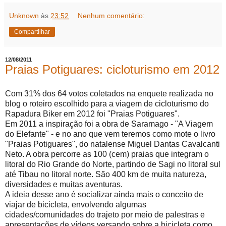
Unknown
às
23:52
Nenhum comentário:
Compartilhar
12/08/2011
Praias Potiguares: cicloturismo em 2012
Com 31% dos 64 votos coletados na enquete realizada no
blog o roteiro escolhido para a viagem de cicloturismo do
Rapadura Biker em 2012 foi "Praias Potiguares".
Em 2011 a inspiração foi a obra de Saramago - "A Viagem
do Elefante" - e no ano que vem teremos como mote o livro
"Praias Potiguares", do natalense Miguel Dantas Cavalcanti
Neto. A obra percorre as 100 (cem) praias que integram o
litoral do Rio Grande do Norte, partindo de Sagi no litoral sul
até Tibau no litoral norte. São 400 km de muita natureza,
diversidades e muitas aventuras.
A ideia desse ano é socializar ainda mais o conceito de
viajar de bicicleta, envolvendo algumas
cidades/comunidades do trajeto por meio de palestras e
apresentações de vídeos versando sobre a bicicleta como