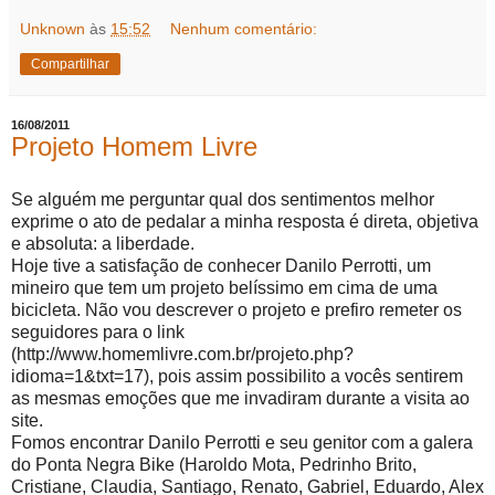
Unknown
às
15:52
Nenhum comentário:
Compartilhar
16/08/2011
Projeto Homem Livre
Se alguém me perguntar qual dos sentimentos melhor
exprime o ato de pedalar a minha resposta é direta, objetiva
e absoluta: a liberdade.
Hoje tive a satisfação de conhecer Danilo Perrotti, um
mineiro que tem um projeto belíssimo em cima de uma
bicicleta. Não vou descrever o projeto e prefiro remeter os
seguidores para o link
(http://www.homemlivre.com.br/projeto.php?
idioma=1&txt=17), pois assim possibilito a vocês sentirem
as mesmas emoções que me invadiram durante a visita ao
site.
Fomos encontrar Danilo Perrotti e seu genitor com a galera
do Ponta Negra Bike (Haroldo Mota, Pedrinho Brito,
Cristiane, Claudia, Santiago, Renato, Gabriel, Eduardo, Alex