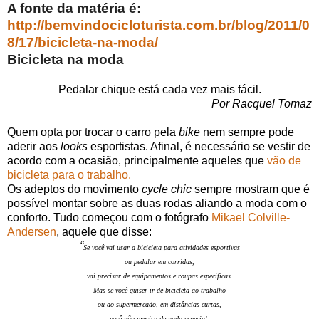
A fonte da matéria é:
http://bemvindocicloturista.com.br/blog/2011/0
8/17/bicicleta-na-moda/
Bicicleta na moda
Pedalar chique está cada vez mais fácil.
Por Racquel Tomaz
Quem opta por trocar o carro pela
bike
nem sempre pode
aderir aos
looks
esportistas. Afinal, é necessário se vestir de
acordo com a ocasião, principalmente aqueles que
vão de
bicicleta para o trabalho.
Os adeptos do movimento
cycle chic
sempre mostram que é
possível montar sobre as duas rodas aliando a moda com o
conforto. Tudo começou com o fotógrafo
Mikael Colville-
Andersen
, aquele que disse:
“
Se você vai usar a bicicleta para atividades esportivas
ou pedalar em corridas,
vai precisar de equipamentos e roupas específicas.
Mas se você quiser ir de bicicleta ao trabalho
ou ao supermercado, em distâncias curtas,
você não precisa de nada especial.