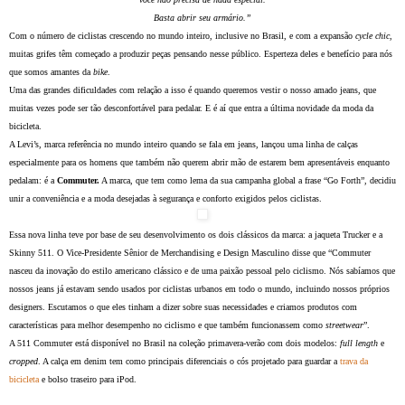
Basta abrir seu armário.”
Com o número de ciclistas crescendo no mundo inteiro, inclusive no Brasil, e com a expansão
cycle chic
,
muitas grifes têm começado a produzir peças pensando nesse público. Esperteza deles e benefício para nós
que somos amantes da
bike
.
Uma das grandes dificuldades com relação a isso é quando queremos vestir o nosso amado jeans, que
muitas vezes pode ser tão desconfortável para pedalar. E é aí que entra a última novidade da moda da
bicicleta.
A Levi’s, marca referência no mundo inteiro quando se fala em jeans, lançou uma linha de calças
especialmente para os homens que também não querem abrir mão de estarem bem apresentáveis enquanto
pedalam: é a
Commuter.
A marca, que tem como lema da sua campanha global a frase “Go Forth”, decidiu
unir a conveniência e a moda desejadas à segurança e conforto exigidos pelos ciclistas.
Essa nova linha teve por base de seu desenvolvimento os dois clássicos da marca: a jaqueta Trucker e a
Skinny 511. O Vice-Presidente Sênior de Merchandising e Design Masculino disse que “Commuter
nasceu da inovação do estilo americano clássico e de uma paixão pessoal pelo ciclismo. Nós sabíamos que
nossos jeans já estavam sendo usados por ciclistas urbanos em todo o mundo, incluindo nossos próprios
designers. Escutamos o que eles tinham a dizer sobre suas necessidades e criamos produtos com
características para melhor desempenho no ciclismo e que também funcionassem como
streetwear
”.
A 511 Commuter está disponível no Brasil na coleção primavera-verão com dois modelos:
full length
e
cropped
. A calça em denim tem como principais diferenciais o cós projetado para guardar a
trava da
bicicleta
e bolso traseiro para iPod.