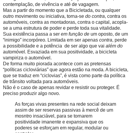
contemplação, de vivência e até de vagagem.
Mas a partir do momento que a Bicicletada, ou qualquer
outro movimento ou iniciativa, torna-se
do contra
, contra os
automóveis, contra as montadoras, contra o capital, acopla-
se a uma estrutura de poder e perde toda sua vitalidade.
Sua existência passa a ser
em função de
um oposto, de um
“inimigo” incorpóreo. Limitada em ser apenas
contra
, perde
a possibilidade e a potência de ser algo que vai
além do
automóvel. Esvaziada em sua positividade, a bicicleta
vampiriza o automóvel.
De forma muito piorada acontece com as pretensas
“políticas cicloviárias” que agora estão na moda. A bicicleta,
que se traduz em “ciclovias”, é vista como parte da política
de trânsito voltada para automóveis.
Não é o caso de apenas revidar e resistir ou proteger. É
preciso produzir algo novo.
As forças vivas presentes na rede social deixam
assim de ser reservas passivas à mercê de um
mosntro insaciável, para se tornarem
positividade imanente e expansiva que os
poderes se esforçam em regular, modular ou