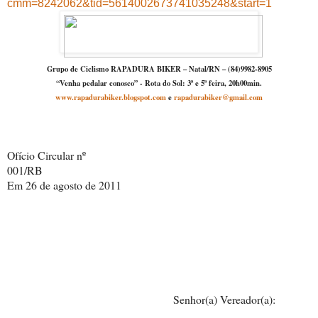
cmm=8242062&tid=5614002673741035248&start=1
Grupo de Ciclismo RAPADURA BIKER – Natal/RN – (84)9982-8905
“Venha pedalar conosco” - Rota do Sol: 3ª e 5ª feira, 20h00min.
www.rapadurabiker.blogspot.com
e
rapadurabiker@gmail.com
Ofício Circular nº
001/RB
Em 26 de agosto de 2011
Senhor(a) Vereador(a):