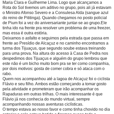
Maria Clara e Guilherme Lima. Logo que alcançamos a
Rota do Sol tivemos um aditivo no grupo, pois ali já estavam
o Ministro Afonso Severo e a Consulesa Alda (sangue azul
do reino de Pititinga). Quando chegamos no posto policial
de Pium foi a vez do aniversariante juntar-se ao grupo.Ele
tinha ido na frente pra resolver um problema de uma freezer,
mas essa é outra estória.
Deixamos o asfalto e seguimos pela estrada que passa em
frente ao Presídio de Alcaçuz e no caminho encontramos a
turma dos Tijuaçus, que segundo soube estava treinando
para uma prova. Na altura do acesso à Casa de Pedra nos
despedimos dos Tijuaçus e alguém do grupo lembrou que
este não é um bicho muito bom pra se ter como companhia,
por dois motivos: gosta de comer cobra e só ataca com o
rabo.
Quem nos acompanhou até a lagoa de Alcaçuz foi o ciclista
Flávio e seu filho. Ambos estão começando a tomar gosto
pela atividade e prometeram que irão acompanhar os
Rapaduras em outras trilhas. O mais interessante é que
Flávio já nos conhecia do mundo virtual, sempre
acompanhando nossas aventuras ciclísticas.
O tempo estava ao nosso favor e como tinha chovido no dia