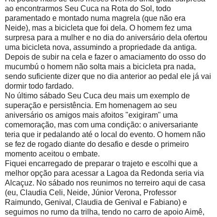
ao encontrarmos Seu Cuca na Rota do Sol, todo
paramentado e montado numa magrela (que não era
Neide), mas a bicicleta que foi dela. O homem fez uma
surpresa para a mulher e no dia do aniversário dela ofertou
uma bicicleta nova, assumindo a propriedade da antiga.
Depois de subir na cela e fazer o amaciamento do osso do
mucumbú o homem não solta mais a bicicleta pra nada,
sendo suficiente dizer que no dia anterior ao pedal ele já vai
dormir todo fardado.
No último sábado Seu Cuca deu mais um exemplo de
superação e persistência. Em homenagem ao seu
aniversário os amigos mais afoitos "exigiram" uma
comemoração, mas com uma condição: o aniversariante
teria que ir pedalando até o local do evento. O homem não
se fez de rogado diante do desafio e desde o primeiro
momento aceitou o embate.
Fiquei encarregado de preparar o trajeto e escolhi que a
melhor opção para acessar a Lagoa da Redonda seria via
Alcaçuz. No sábado nos reunimos no terreiro aqui de casa
(eu, Claudia Celi, Neide, Júnior Verona, Professor
Raimundo, Genival, Claudia de Genival e Fabiano) e
seguimos no rumo da trilha, tendo no carro de apoio Aimê,