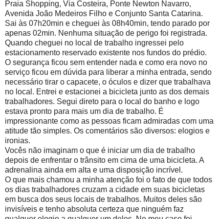
Praia Shopping, Via Costeira, Ponte Newton Navarro,
Avenida João Medeiros Filho e Conjunto Santa Catarina.
Sai às 07h20min e cheguei às 08h40min, tendo parado por
apenas 02min. Nenhuma situação de perigo foi registrada.
Quando cheguei no local de trabalho ingressei pelo
estacionamento reservado existente nos fundos do prédio.
O segurança ficou sem entender nada e como era novo no
serviço ficou em dúvida para liberar a minha entrada, sendo
necessário tirar o capacete, o óculos e dizer que trabalhava
no local. Entrei e estacionei a bicicleta junto as dos demais
trabalhadores. Segui direto para o local do banho e logo
estava pronto para mais um dia de trabalho. É
impressionante como as pessoas ficam admiradas com uma
atitude tão simples. Os comentários são diversos: elogios e
ironias.
Vocês não imaginam o que é iniciar um dia de trabalho
depois de enfrentar o trânsito em cima de uma bicicleta. A
adrenalina ainda em alta e uma disposição incrível.
O que mais chamou a minha atenção foi o fato de que todos
os dias trabalhadores cruzam a cidade em suas bicicletas
em busca dos seus locais de trabalhos. Muitos deles são
invisíveis e tenho absoluta certeza que ninguém faz
qualquer elogio a qualquer um deles. No meu caso foi