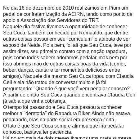
No dia 16 de dezembro de 2010 realizamos em Pium um
pedal de confraternização da ACIRN, tendo como ponto de
apoio a Associação dos Servidores do TRT.
Naquele dia festivo tivemos a oportunidade de conhecer
Seu Cuca, também conhecido por Romualdo, que dentre
outras coisas possui em seu "curriculum" o atributo de ser
esposo de Neide. Pois bem, foi ali que Seu Cuca, teve por
assim dizer, seu primeiro contato com a nação rapadura,
pois como todos sabem adoramos pedalar, mas nem por
isso abrimos mão de outras coisas boas da vida (comer,
beber, dançar, cantar e ter momentos deliciosos entre
amigos). Naquele dia mesmo Seu Cuca topou com Claudia
Celi e ela não tratou de conversar muito e já foi
perguntando: "Quando é que você vem pedalar conosco?".
A partir de então Seu Cuca quando encontrava Claudia Celi
já sabia que vinha cobrança.
O tempo foi passando e Seu Cuca passou a conhecer
melhor a "deretoria" do Rapadura Biker. Ainda não estava
pedalando, mas na parte social era presença certa.
O fato é que Seu Cuca sempre afirmou que iria pedalar
conosco, bastava ter paciência.
Há pouco mais de dois meses tivemos uma grata surpresa