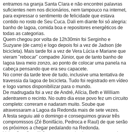
entramos na granja Santa Clara e não encontrei palavras
suficientes nem nos dicionários, nem tampouco na internet,
para expressar o sentimento de felicidade que estava
contido no rosto de Seu Cuca. Dali em diante foi só alegria:
banho de lagoa, comida boa e repositores energéticos de
todas as categorias.
Quem chegou por volta de 12h30min foi Serginho e
Suzyane (de carro) e logo depois foi a vez de Jadson (de
bicicleta). Mais tarde foi a vez de Vera Lúcia e Mariane que
vieram "rebocar" compadre Júnior, que de tanto banho de
lagoa tava meio zonzo, ao ponto de colocar uma panela na
cabeça pensando que era seu capacete.
No correr da tarde teve de tudo, inclusive uma tentativa de
travessia da lagoa de bicicleta. Tudo foi registrado em vídeo
e logo vamos disponibilizar para o mundo.
De madrugada foi a vez de André, Alícia, Beth e William
adentrarem o recinto. No outro dia esse povo fez um circuito
completo: correram e nadaram muito. Soube que
atravessaram a Lagoa da Redonda mais de sete vezes.
A festa seguiu até o domingo e conseguimos gravar três
compromissos (Zé Bonifácio, Pedroca e Raul) de que serão
os próximos a chegar pedalando na Redonda.