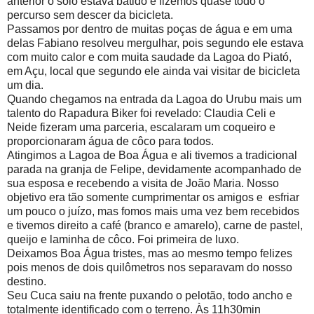
anterior o solo estava batido e fizemos quase todo o
percurso sem descer da bicicleta.
Passamos por dentro de muitas poças de água e em uma
delas Fabiano resolveu mergulhar, pois segundo ele estava
com muito calor e com muita saudade da Lagoa do Piató,
em Açu, local que segundo ele ainda vai visitar de bicicleta
um dia.
Quando chegamos na entrada da Lagoa do Urubu mais um
talento do Rapadura Biker foi revelado: Claudia Celi e
Neide fizeram uma parceria, escalaram um coqueiro e
proporcionaram água de côco para todos.
Atingimos a Lagoa de Boa Água e ali tivemos a tradicional
parada na granja de Felipe, devidamente acompanhado de
sua esposa e recebendo a visita de João Maria. Nosso
objetivo era tão somente cumprimentar os amigos e esfriar
um pouco o juízo, mas fomos mais uma vez bem recebidos
e tivemos direito a café (branco e amarelo), carne de pastel,
queijo e laminha de côco. Foi primeira de luxo.
Deixamos Boa Água tristes, mas ao mesmo tempo felizes
pois menos de dois quilômetros nos separavam do nosso
destino.
Seu Cuca saiu na frente puxando o pelotão, todo ancho e
totalmente identificado com o terreno. Às 11h30min