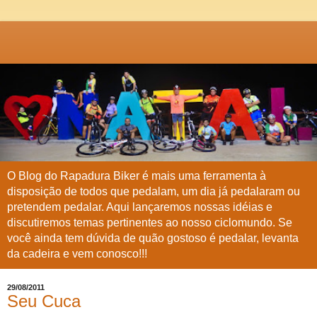
O Blog do Rapadura Biker é mais uma ferramenta à
disposição de todos que pedalam, um dia já pedalaram ou
pretendem pedalar. Aqui lançaremos nossas idéias e
discutiremos temas pertinentes ao nosso ciclomundo. Se
você ainda tem dúvida de quão gostoso é pedalar, levanta
da cadeira e vem conosco!!!
29/08/2011
Seu Cuca