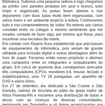
Biblioteca. Subimos uma pequena ladeira e logo chegamos
ao prédio com paredes pintadas em azul e branco, tudo
limpo e organizado. As portas foram abertas e nos
deparamos com duas salas muito bem organizadas, com
vários livros e um ambiente propício à leitura. Conhecemos
tudo e nos comprometemos de voltar. No retorno aos carros
constatei entre os colegas o mesmo sentimento que me
invadia: vontade de fazer algo, por mínimo que fosse, para
incentivar uma iniciativa tão nobre.
Em contato com Rejane ficou estabelecido que precisavam
de equipamentos de informática, pois seriam de grande
utilidade para inclusão digital e outras abordagens além do
livro de papel. Focamos então nosso propósito e abrimos
uma campanha entre os integrantes e simpatizantes do
grupo. Em cerca de quarenta dias conseguimos arrecadar
três computadores (CPUs, monitores lcd, mouse, teclado e
estabilizadores), uma TV 29 polegadas, um aparelho de
DVD e vários livros.
Em 27 de setembro, dia dedicado a São Cosme e São
Damião, saímos de bicicleta do pátio da igreja matriz de
Nísia Floresta-RN e iniciamos uma distribuição de balas e
doces com as crianças de diversas comunidades,
terminando em Tororomba e ali fomos recepcionados por