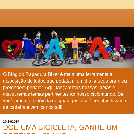
O Blog do Rapadura Biker é mais uma ferramenta à
disposição de todos que pedalam, um dia já pedalaram ou
pretendem pedalar. Aqui lançaremos nossas idéias e
discutiremos temas pertinentes ao nosso ciclomundo. Se
você ainda tem dúvida de quão gostoso é pedalar, levanta
da cadeira e vem conosco!!!
16/10/2014
DOE UMA BICICLETA, GANHE UM