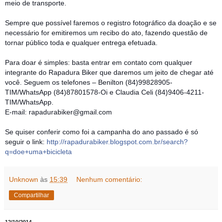
meio de transporte.
Sempre que possível faremos o registro fotográfico da doação e se
necessário for emitiremos um recibo do ato, fazendo questão de
tornar público toda e qualquer entrega efetuada.
Para doar é simples: basta entrar em contato com qualquer
integrante do Rapadura Biker que daremos um jeito de chegar até
você. Seguem os telefones – Benilton (84)99828905-
TIM/WhatsApp (84)87801578-Oi e Claudia Celi (84)9406-4211-
TIM/WhatsApp.
E-mail: rapadurabiker@gmail.com
Se quiser conferir como foi a campanha do ano passado é só
seguir o link:
http://rapadurabiker.blogspot.com.br/search?
q=doe+uma+bicicleta
Unknown
às
15:39
Nenhum comentário:
Compartilhar