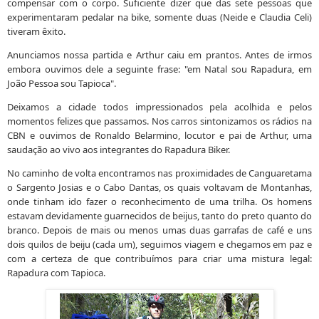
compensar com o corpo. Suficiente dizer que das sete pessoas que
experimentaram pedalar na bike, somente duas (Neide e Claudia Celi)
tiveram êxito.
Anunciamos nossa partida e Arthur caiu em prantos. Antes de irmos
embora ouvimos dele a seguinte frase: "em Natal sou Rapadura, em
João Pessoa sou Tapioca".
Deixamos a cidade todos impressionados pela acolhida e pelos
momentos felizes que passamos. Nos carros sintonizamos os rádios na
CBN e ouvimos de Ronaldo Belarmino, locutor e pai de Arthur, uma
saudação ao vivo aos integrantes do Rapadura Biker.
No caminho de volta encontramos nas proximidades de Canguaretama
o Sargento Josias e o Cabo Dantas, os quais voltavam de Montanhas,
onde tinham ido fazer o reconhecimento de uma trilha. Os homens
estavam devidamente guarnecidos de beijus, tanto do preto quanto do
branco. Depois de mais ou menos umas duas garrafas de café e uns
dois quilos de beiju (cada um), seguimos viagem e chegamos em paz e
com a certeza de que contribuímos para criar uma mistura legal:
Rapadura com Tapioca.