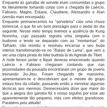
Enquanto as garrafas de sorvete eram consumidas o grupo
foi literalmente tomando corpo com a chegada de Laércio,
Fabiano, Magno, Ediane, Claudiene, Alessandro e Alan
(versão mais encorpada).
Enquanto permanecemos na "sorveteria" caiu uma chuva
torrencial, o que foi um bom presságio para o pedal do dia
seguinte. Nesse meio tempo tivemos a ausência de Kung
Noronha, cujo passado registra uma simpatia com o
budismo e tendo se deparado com as "montanhas" do
Talhado, não resistiu e resolveu encarnar o seu buda
interior, transformando-se no "Balaio de Lama", que vem a
ser uma cópia pirata do líder budista lá do Agreste do Tibet.
A noite fomos jantar e fiquei deveras emocionado quando
Laércio e Fabiano chegaram contando que nas
proximidades da pousada encontraram um grupo de jovens
treinando Jiu-Jitsu. Foram chegando de mansinho,
apresentaram-se e descobriram que o mestre do grupo
estava fora da cidade, passando então a ministrar algumas
técnicas aos meninos. Desnecessário dizer que maior do
que a alegria dos garotos foi o nosso orgulho por esse ato
aparentemente tão pequeno, mas com efeitos grandiosos.
Parabéns pela atitude!