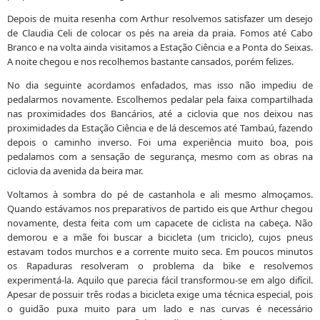
Depois de muita resenha com Arthur resolvemos satisfazer um desejo
de Claudia Celi de colocar os pés na areia da praia. Fomos até Cabo
Branco e na volta ainda visitamos a Estação Ciência e a Ponta do Seixas.
A noite chegou e nos recolhemos bastante cansados, porém felizes.
No dia seguinte acordamos enfadados, mas isso não impediu de
pedalarmos novamente. Escolhemos pedalar pela faixa compartilhada
nas proximidades dos Bancários, até a ciclovia que nos deixou nas
proximidades da Estação Ciência e de lá descemos até Tambaú, fazendo
depois o caminho inverso. Foi uma experiência muito boa, pois
pedalamos com a sensação de segurança, mesmo com as obras na
ciclovia da avenida da beira mar.
Voltamos à sombra do pé de castanhola e ali mesmo almoçamos.
Quando estávamos nos preparativos de partido eis que Arthur chegou
novamente, desta feita com um capacete de ciclista na cabeça. Não
demorou e a mãe foi buscar a bicicleta (um triciclo), cujos pneus
estavam todos murchos e a corrente muito seca. Em poucos minutos
os Rapaduras resolveram o problema da bike e resolvemos
experimentá-la. Aquilo que parecia fácil transformou-se em algo difícil.
Apesar de possuir três rodas a bicicleta exige uma técnica especial, pois
o guidão puxa muito para um lado e nas curvas é necessário