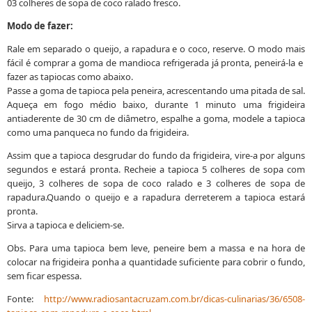
03 colheres de sopa de coco ralado fresco.
Modo de fazer:
Rale em separado o queijo, a rapadura e o coco, reserve. O modo mais
fácil é comprar a goma de mandioca refrigerada já pronta, peneirá-la e
fazer as tapiocas como abaixo.
Passe a goma de tapioca pela peneira, acrescentando uma pitada de sal.
Aqueça em fogo médio baixo, durante 1 minuto uma frigideira
antiaderente de 30 cm de diâmetro, espalhe a goma, modele a tapioca
como uma panqueca no fundo da frigideira.
Assim que a tapioca desgrudar do fundo da frigideira, vire-a por alguns
segundos e estará pronta. Recheie a tapioca 5 colheres de sopa com
queijo, 3 colheres de sopa de coco ralado e 3 colheres de sopa de
rapadura.Quando o queijo e a rapadura derreterem a tapioca estará
pronta.
Sirva a tapioca e deliciem-se.
Obs. Para uma tapioca bem leve, peneire bem a massa e na hora de
colocar na frigideira ponha a quantidade suficiente para cobrir o fundo,
sem ficar espessa.
Fonte:
http://www.radiosantacruzam.com.br/dicas-culinarias/36/6508-