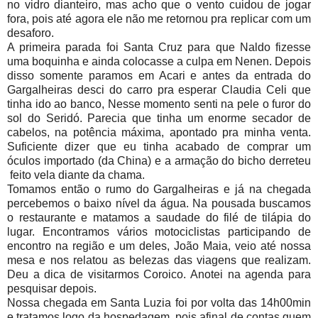
no vidro dianteiro, mas acho que o vento cuidou de jogar
fora, pois até agora ele não me retornou pra replicar com um
desaforo.
A primeira parada foi Santa Cruz para que Naldo fizesse
uma boquinha e ainda colocasse a culpa em Nenen. Depois
disso somente paramos em Acari e antes da entrada do
Gargalheiras desci do carro pra esperar Claudia Celi que
tinha ido ao banco, Nesse momento senti na pele o furor do
sol do Seridó. Parecia que tinha um enorme secador de
cabelos, na potência máxima, apontado pra minha venta.
Suficiente dizer que eu tinha acabado de comprar um
óculos importado (da China) e a armação do bicho derreteu
feito vela diante da chama.
Tomamos então o rumo do Gargalheiras e já na chegada
percebemos o baixo nível da água. Na pousada buscamos
o restaurante e matamos a saudade do filé de tilápia do
lugar. Encontramos vários motociclistas participando de
encontro na região e um deles, João Maia, veio até nossa
mesa e nos relatou as belezas das viagens que realizam.
Deu a dica de visitarmos Coroico. Anotei na agenda para
pesquisar depois.
Nossa chegada em Santa Luzia foi por volta das 14h00min
e tratamos logo da hospedagem, pois afinal de contas quem