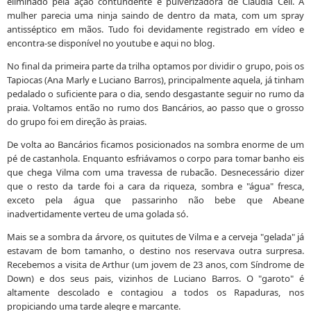
eliminado pela ação contundente e pulverizadora de Claudia Celi. A
mulher parecia uma ninja saindo de dentro da mata, com um spray
antisséptico em mãos. Tudo foi devidamente registrado em vídeo e
encontra-se disponível no youtube e aqui no blog.
No final da primeira parte da trilha optamos por dividir o grupo, pois os
Tapiocas (Ana Marly e Luciano Barros), principalmente aquela, já tinham
pedalado o suficiente para o dia, sendo desgastante seguir no rumo da
praia. Voltamos então no rumo dos Bancários, ao passo que o grosso
do grupo foi em direção às praias.
De volta ao Bancários ficamos posicionados na sombra enorme de um
pé de castanhola. Enquanto esfriávamos o corpo para tomar banho eis
que chega Vilma com uma travessa de rubacão. Desnecessário dizer
que o resto da tarde foi a cara da riqueza, sombra e "água" fresca,
exceto pela água que passarinho não bebe que Abeane
inadvertidamente verteu de uma golada só.
Mais se a sombra da árvore, os quitutes de Vilma e a cerveja "gelada" já
estavam de bom tamanho, o destino nos reservava outra surpresa.
Recebemos a visita de Arthur (um jovem de 23 anos, com Síndrome de
Down) e dos seus pais, vizinhos de Luciano Barros. O "garoto" é
altamente descolado e contagiou a todos os Rapaduras, nos
propiciando uma tarde alegre e marcante.