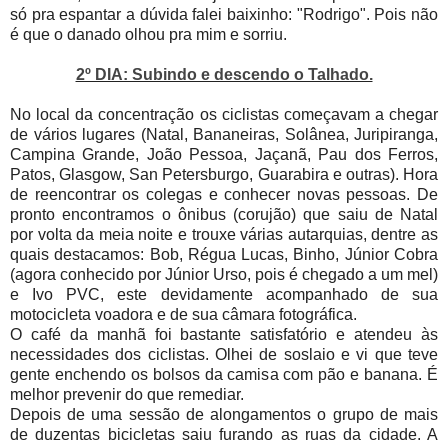
só pra espantar a dúvida falei baixinho: "Rodrigo". Pois não
é que o danado olhou pra mim e sorriu.
2º DIA: Subindo e descendo o Talhado.
No local da concentração os ciclistas começavam a chegar
de vários lugares (Natal, Bananeiras, Solânea, Juripiranga,
Campina Grande, João Pessoa, Jaçanã, Pau dos Ferros,
Patos, Glasgow, San Petersburgo, Guarabira e outras). Hora
de reencontrar os colegas e conhecer novas pessoas. De
pronto encontramos o ônibus (corujão) que saiu de Natal
por volta da meia noite e trouxe várias autarquias, dentre as
quais destacamos: Bob, Régua Lucas, Binho, Júnior Cobra
(agora conhecido por Júnior Urso, pois é chegado a um mel)
e Ivo PVC, este devidamente acompanhado de sua
motocicleta voadora e de sua câmara fotográfica.
O café da manhã foi bastante satisfatório e atendeu às
necessidades dos ciclistas. Olhei de soslaio e vi que teve
gente enchendo os bolsos da camisa com pão e banana. É
melhor prevenir do que remediar.
Depois de uma sessão de alongamentos o grupo de mais
de duzentas bicicletas saiu furando as ruas da cidade. A