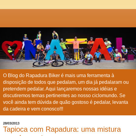
O Blog do Rapadura Biker é mais uma ferramenta à
disposição de todos que pedalam, um dia já pedalaram ou
pretendem pedalar. Aqui lançaremos nossas idéias e
discutiremos temas pertinentes ao nosso ciclomundo. Se
você ainda tem dúvida de quão gostoso é pedalar, levanta
da cadeira e vem conosco!!!
28/03/2013
Tapioca com Rapadura: uma mistura