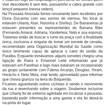
vive descoberto é sem teto, passarinho e cabra grande com
lençol pequeno (nessa ordem).
Na Pousada Alvorada fomos novamente bem recebidos por
Dona Ducarmo com seu sorriso de menina. No local já
estavam Uilamy, Alan, Noronha e Shirley). De Bananeiras já
estavam presentes os representantes do Banana Bike
(Fernando Amaral, Adriana, Vanderleia, Neto e sua esposa).
Tratamos então de buscar o rumo da praça com a finalidade
única, exclusiva e singular de tomar um sorvete de cevada,
recomendado pela Organização Mundial da Saúde como
único lenimento capaz de aplacar o calor do sertão da
Paraíba. Enquanto tomávamos alguns sorvetes chegou uma
ligação de Raira e Emanoel Leite informando que já
estavam em Parelhas e logo mais estariam se incorporando
ao grupo juntamente com Fátima Arcanjo, Douglas, Hiram,
Heráclio e Neto Mola, este tendo aproveitado para informar
que chovia granizo na terra do Boqueirão.
Ficamos aguardando outros ciclistas e vendo o movimento
da rua e resenhando sobre a viagem. Soubemos inclusive
que Uilamy foi de extrema agilidade em localizar a pousada,
bastando pedir informação a uma garota e ela foi deixá-lo
na porta do lugar.