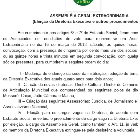
ASSEMBLÉIA GERAL EXTRAORDINARIA
(Eleição da Diretoria Executiva e outros procedimentos
Em cumprimento aos artigos 6º e 7º do Estatuto Social, ficam co
os Associados em condições de voto para reunirem-se em Asse
Extraordinária no dia 16 de março de 2013, sábado, às quinze horas
convocação, com a presença de cinqüenta por cento mais um dos sócios 
ou às quinze horas e trinta minutos em segunda convocação, com qualq
sócios presentes, para cumprirem a seguinte ordem do dia:
I - M
udança do endereço da sede da instituição; redução do te
da
Diretoria Executiva
dos atuais quatro anos para dois anos;
II -
Criação de novas diretorias: Diretor Cultural; Diretor de Comuni
de Articulação Municipal que compreenderá os seguintes polos de diret
Mossoró, Caicó, João Câmara e Macau;
III – Criação das seguintes Assessórias: Jurídica, de Jornalismo e
Associativismo Nacional;
IV - Eleição para os cargos vagos na Diretoria, de acordo com
Estatuto Social, in verbis: o preenchimento de cargo vago na Diretoria Exe
por eleição, a cargo da Assembléia Geral, como também o Art. 11, in ver
do membro da Diretoria Executiva extingue-se pela desistência voluntária.