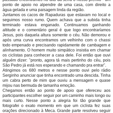
ponto de apoio no alpendre de uma casa, com direito a
água gelada e uma paisagem linda da região.
Juntamos os cacos de Rapaduras que estavam no local e
seguimos nosso rumo. Quem achava que a subida tinha
terminado estava enganado. Continuamos ganhando
altitude e o comentário geral é que logo encontraríamos
Jesus, pois daquela altura somente o céu. Não demorou e
após uma curva encontramos um velhinho com o chassi
todo empenado e precisando rapidamente de cambagem e
alinhamento. O homem muito simpático insistia em chamar
os ciclistas para conhecer a casa dele. Foi então que ouvi
alguém dizer: "pronto, agora tá mais pertinho do céu, pois
São Pedro já está nos esperando e chamando pra entrar".
Atingimos os 680 metros e nesse ponto ouvi pelo rádio
Serginho anunciar que tinha encontrado uma descida. Tinha
um cabra perto de mim que ouviu a mensagem e quase
mijou nas bermuda de tamanha emoção.
Chegamos então ao ponto de apoio que ofereceu aos
participantes escolher seguir por um caminho mais longo ou
mais curto. Nesse ponto a alegria foi tão grande que
fotografei o exato momento em que um ciclista fez suas
orações direcionado à Meca. Grande parte resolveu seguir