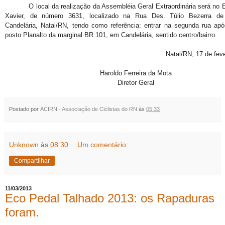
O local da realização da Assembléia Geral Extraordinária será no E
Xavier, de número 3631, localizado na
Rua Des. Túlio Bezerra de 
Candelária, Natal/RN, tendo como referência: entrar na segunda rua ap
posto Planalto da marginal BR 101, em Candelária, sentido centro/bairro.
Natal/RN, 17 de feve
Haroldo Ferreira da Mota
Diretor Geral
Postado por
ACIRN - Associação de Ciclistas do RN
às
05:33
Unknown
às
08:30
Um comentário:
Compartilhar
11/03/2013
Eco Pedal Talhado 2013: os Rapaduras
foram.