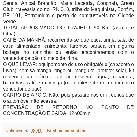
Senna, Aníbal Brandão, Maria Lacerda, Coophab, Green
Club, travessia do rio, RN 313, trilha do Maquinista, Bonfim,
BR 101, Parnamirim e posto de combustíveis na Cidade
Verde.
TOTAL APROXIMADO DO TRAJETO: 50 Km (asfalto e
trilha).
CAFÉ DA MANHÃ: recomenda-se que cada um já saia de
casa alimentado, entretanto, faremos parada em alguma
bodega no caminho ou então encontraremos com o
vendedor de pão no meio da trilha.
O QUE LEVAR: equipamento de uso obrigatório (capacete e
luvas), camisa manga longa ou manguito, protetor solar, kit
remendo ou câmara de ar reserva, água, rapadura,
barrinhas, café e manteiga (na hipótese de encontrarmos o
vendedor de pão).
CARRO DE APOIO: Não, pois passaremos em trechos que
o automóvel não acessa.
PREVISÃO DE RETORNO NO PONTO DE
CONCENTRAÇÃO E SAÍDA: 12h00min.
Unknown
às
08:41
Nenhum comentário: