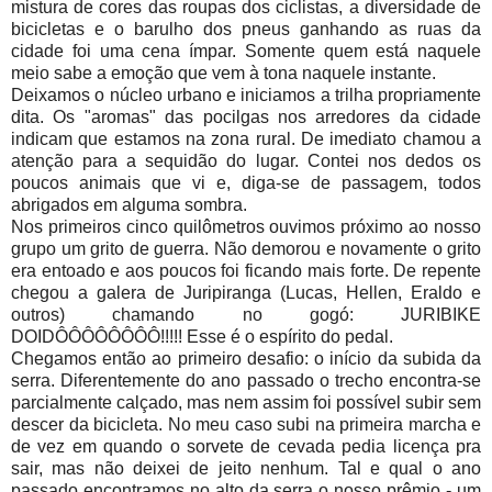
mistura de cores das roupas dos ciclistas, a diversidade de
bicicletas e o barulho dos pneus ganhando as ruas da
cidade foi uma cena ímpar. Somente quem está naquele
meio sabe a emoção que vem à tona naquele instante.
Deixamos o núcleo urbano e iniciamos a trilha propriamente
dita. Os "aromas" das pocilgas nos arredores da cidade
indicam que estamos na zona rural. De imediato chamou a
atenção para a sequidão do lugar. Contei nos dedos os
poucos animais que vi e, diga-se de passagem, todos
abrigados em alguma sombra.
Nos primeiros cinco quilômetros ouvimos próximo ao nosso
grupo um grito de guerra. Não demorou e novamente o grito
era entoado e aos poucos foi ficando mais forte. De repente
chegou a galera de Juripiranga (Lucas, Hellen, Eraldo e
outros) chamando no gogó: JURIBIKE
DOIDÔÔÔÔÔÔÔÔ!!!!! Esse é o espírito do pedal.
Chegamos então ao primeiro desafio: o início da subida da
serra. Diferentemente do ano passado o trecho encontra-se
parcialmente calçado, mas nem assim foi possível subir sem
descer da bicicleta. No meu caso subi na primeira marcha e
de vez em quando o sorvete de cevada pedia licença pra
sair, mas não deixei de jeito nenhum. Tal e qual o ano
passado encontramos no alto da serra o nosso prêmio - um