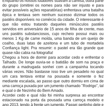
Enquanto os nossos lutadores suavam a camisa, outra parte
do grupo (omitirei os nomes para não ser injusto e para
evitar possíveis ações reparatórias) enfrentava uma batalha
épica e tentava sem nenhum sucesso dizimar todos os
pastéis disponíveis no comércio da cidade. O interessante é
que não estou tratando daqueles minúsculos pastéis
servidos em aniversário de 15 anos de filha de crente, mas
uns pastéis substanciosos, cujo recheio possui mais ou
menos 1 Kg de carne moída, uma banda de um queijo de
coalho, duas latas de azeitona e um tubo de mortadela
Confiança light. Pra resumir: o pastel era tão grande que
quase não cabia na fotografia!
Chegou a hora de dormir para acordar cedo e enfrentar o
Talhado. De longe ouvia-se o batidão de som na praça e
durante a madrugada sonhei com a campainha tocando
várias vezes. Não bastasse isso tive um pesadelo no qual
um cara tentava entrar na pousada e somente o fez
mediante escalada, ao passo que outro dormiu em cima de
uma carroça puxada por um jumento chamado "Rodrigo", tal
e qual o de Nezinho do Bem Amado.
Acordei cedo e qual não foi minha surpresa ao encontrar
estacionado na porta da pousada uma carroça modelo e
ano 2013, tendo à frente um jumento. Passei pertinho dele e