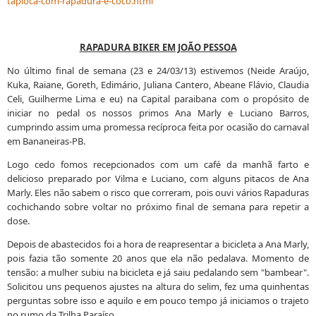
tapioca-com-rapadura-e-coco.html
RAPADURA BIKER EM JOÃO PESSOA
No último final de semana (23 e 24/03/13) estivemos (Neide Araújo,
Kuka, Raiane, Goreth, Edimário, Juliana Cantero, Abeane Flávio, Claudia
Celi, Guilherme Lima e eu) na Capital paraibana com o propósito de
iniciar no pedal os nossos primos Ana Marly e Luciano Barros,
cumprindo assim uma promessa recíproca feita por ocasião do carnaval
em Bananeiras-PB.
Logo cedo fomos recepcionados com um café da manhã farto e
delicioso preparado por Vilma e Luciano, com alguns pitacos de Ana
Marly. Eles não sabem o risco que correram, pois ouvi vários Rapaduras
cochichando sobre voltar no próximo final de semana para repetir a
dose.
Depois de abastecidos foi a hora de reapresentar a bicicleta a Ana Marly,
pois fazia tão somente 20 anos que ela não pedalava. Momento de
tensão: a mulher subiu na bicicleta e já saiu pedalando sem "bambear".
Solicitou uns pequenos ajustes na altura do selim, fez uma quinhentas
perguntas sobre isso e aquilo e em pouco tempo já iniciamos o trajeto
no rumo da Trilha Paraíso.