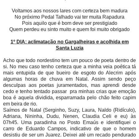
Voltamos aos nossos lares com certeza bem madura
No próximo Pedal Talhado vai ter muita Rapadura
Pois aquilo que é bom deve ser prestigiado
Quem perdeu eu sinto muito e quem foi muito obrigado
1º DIA: aclimatação no Gargalheiras e acolhida em
Santa Luzia
Acho que todo nordestino tem um pouco de poeta dentro de
si. No meu caso tenho certeza que a minha veia poética tá
mais entupida de que bueiro de esgoto do Alecrim após
algumas horas de chuva em Natal. Assim sendo peço
desculpas aos poetas juramentados, mas aprendi desde
cedo e tenho tentado passar pra minhas crias que emoção
boa é aquela dividida, esparramada pelo chão feito capim
em beira de rio.
Saímos de Natal (Serginho, Suzy, Laura, Naldo (Ridículo),
Adriana, Nininha, Dudu, Nenen, Claudia Celi e eu) às
07h45. Uma paradinha no Posto Emaús e identifiquei o
carro de Eduardo Campos, indicativo de que o homem
desistiu de ser um Juarez. Deixei até um recado pendurado