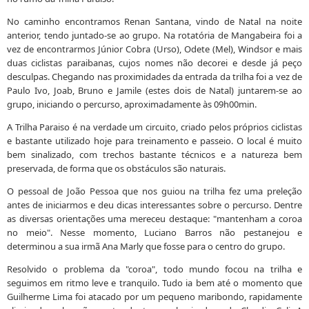
No caminho encontramos Renan Santana, vindo de Natal na noite
anterior, tendo juntado-se ao grupo. Na rotatória de Mangabeira foi a
vez de encontrarmos Júnior Cobra (Urso), Odete (Mel), Windsor e mais
duas ciclistas paraibanas, cujos nomes não decorei e desde já peço
desculpas. Chegando nas proximidades da entrada da trilha foi a vez de
Paulo Ivo, Joab, Bruno e Jamile (estes dois de Natal) juntarem-se ao
grupo, iniciando o percurso, aproximadamente às 09h00min.
A Trilha Paraiso é na verdade um circuito, criado pelos próprios ciclistas
e bastante utilizado hoje para treinamento e passeio. O local é muito
bem sinalizado, com trechos bastante técnicos e a natureza bem
preservada, de forma que os obstáculos são naturais.
O pessoal de João Pessoa que nos guiou na trilha fez uma preleção
antes de iniciarmos e deu dicas interessantes sobre o percurso. Dentre
as diversas orientações uma mereceu destaque: "mantenham a coroa
no meio". Nesse momento, Luciano Barros não pestanejou e
determinou a sua irmã Ana Marly que fosse para o centro do grupo.
Resolvido o problema da "coroa", todo mundo focou na trilha e
seguimos em ritmo leve e tranquilo. Tudo ia bem até o momento que
Guilherme Lima foi atacado por um pequeno maribondo, rapidamente