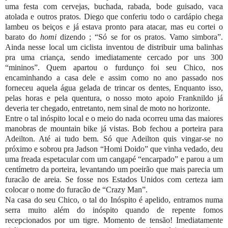
uma festa com cervejas, buchada, rabada, bode guisado, vaca
atolada e outros pratos. Diego que conferiu todo o cardápio chega
lambeu os beiços e já estava pronto para atacar, mas eu cortei o
barato do
homi
dizendo ; “Só se for os pratos. Vamo simbora”.
Ainda nesse local um ciclista inventou de distribuir uma balinhas
pra uma criança, sendo imediatamente cercado por uns 300
“mininos”. Quem apartou o furdunço foi seu Chico, nos
encaminhando a casa dele e assim como no ano passado nos
forneceu aquela água gelada de trincar os dentes, Enquanto isso,
pelas horas e pela quentura, o nosso moto apoio Franknildo já
deveria ter chegado, entretanto, nem sinal de moto no horizonte.
Entre o tal inóspito local e o meio do nada ocorreu uma das maiores
manobras de mountain bike já vistas. Bob fechou a porteira para
Adeilton. Até ai tudo bem. Só que Adeilton quis vingar-se no
próximo e sobrou pra Jadson “Homi Doido” que vinha vedado, deu
uma freada espetacular com um cangapé “encarpado” e parou a um
centímetro da porteira, levantando um poeirão que mais parecia um
furacão de areia. Se fosse nos Estados Unidos com certeza iam
colocar o nome do furacão de “Crazy Man”.
Na casa do seu Chico, o tal do Inóspito é apelido, entramos numa
serra muito além do inóspito quando de repente fomos
recepcionados por um tigre. Momento de tensão! Imediatamente