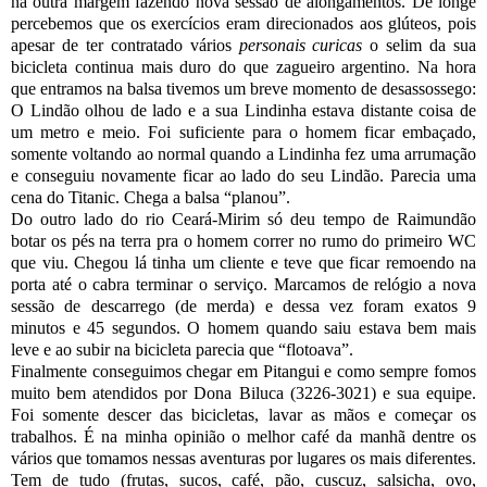
na outra margem fazendo nova sessão de alongamentos. De longe
percebemos que os exercícios eram direcionados aos glúteos, pois
apesar de ter contratado vários
personais curicas
o selim da sua
bicicleta continua mais duro do que zagueiro argentino. Na hora
que entramos na balsa tivemos um breve momento de desassossego:
O Lindão olhou de lado e a sua Lindinha estava distante coisa de
um metro e meio. Foi suficiente para o homem ficar embaçado,
somente voltando ao normal quando a Lindinha fez uma arrumação
e conseguiu novamente ficar ao lado do seu Lindão. Parecia uma
cena do Titanic. Chega a balsa “planou”.
Do outro lado do rio Ceará-Mirim só deu tempo de Raimundão
botar os pés na terra pra o homem correr no rumo do primeiro WC
que viu. Chegou lá tinha um cliente e teve que ficar remoendo na
porta até o cabra terminar o serviço. Marcamos de relógio a nova
sessão de descarrego (de merda) e dessa vez foram exatos 9
minutos e 45 segundos. O homem quando saiu estava bem mais
leve e ao subir na bicicleta parecia que “flotoava”.
Finalmente conseguimos chegar em Pitangui e como sempre fomos
muito bem atendidos por Dona Biluca (3226-3021) e sua equipe.
Foi somente descer das bicicletas, lavar as mãos e começar os
trabalhos. É na minha opinião o melhor café da manhã dentre os
vários que tomamos nessas aventuras por lugares os mais diferentes.
Tem de tudo (frutas, sucos, café, pão, cuscuz, salsicha, ovo,