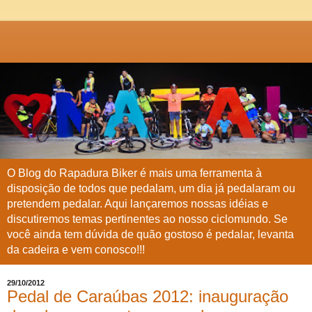
O Blog do Rapadura Biker é mais uma ferramenta à
disposição de todos que pedalam, um dia já pedalaram ou
pretendem pedalar. Aqui lançaremos nossas idéias e
discutiremos temas pertinentes ao nosso ciclomundo. Se
você ainda tem dúvida de quão gostoso é pedalar, levanta
da cadeira e vem conosco!!!
29/10/2012
Pedal de Caraúbas 2012: inauguração