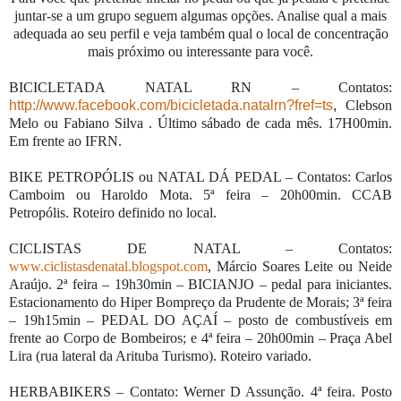
juntar-se a um grupo seguem algumas opções. Analise qual a mais
adequada ao seu perfil e veja também qual o local de concentração
mais próximo ou interessante para você.
BICICLETADA NATAL RN – Contatos:
http://www.facebook.com/bicicletada.natalrn?fref=ts
,
Clebson
Melo ou Fabiano Silva . Último sábado de cada mês. 17H00min.
Em frente ao IFRN.
BIKE PETROPÓLIS ou NATAL DÁ PEDAL – Contatos: Carlos
Camboim ou Haroldo Mota. 5ª feira – 20h00min. CCAB
Petropólis. Roteiro definido no local.
CICLISTAS DE NATAL – Contatos:
www.ciclistasdenatal.blogspot.com
, Márcio Soares Leite ou Neide
Araújo. 2ª feira – 19h30min – BICIANJO – pedal para iniciantes.
Estacionamento do Hiper Bompreço da Prudente de Morais; 3ª feira
– 19h15min – PEDAL DO AÇAÍ – posto de combustíveis em
frente ao Corpo de Bombeiros; e 4ª feira – 20h00min – Praça Abel
Lira (rua lateral da Arituba Turismo). Roteiro variado.
HERBABIKERS – Contato: Werner D Assunção. 4ª feira. Posto