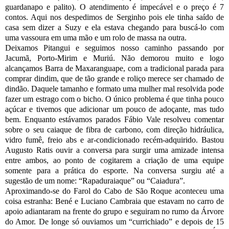
guardanapo e palito). O atendimento é impecável e o preço é 7
contos. Aqui nos despedimos de Serginho pois ele tinha saído de
casa sem dizer a Suzy e ela estava chegando para buscá-lo com
uma vassoura em uma mão e um rolo de massa na outra.
Deixamos Pitangui e seguimos nosso caminho passando por
Jacumã, Porto-Mirim e Muriú. Não demorou muito e logo
alcançamos Barra de Maxaranguape, com a tradicional parada para
comprar dindim, que de tão grande e roliço merece ser chamado de
dindão. Daquele tamanho e formato uma mulher mal resolvida pode
fazer um estrago com o bicho. O único problema é que tinha pouco
açúcar e tivemos que adicionar um pouco de adoçante, mas tudo
bem. Enquanto estávamos parados Fábio Vale resolveu comentar
sobre o seu caiaque de fibra de carbono, com direção hidráulica,
vidro fumê, freio abs e ar-condicionado recém-adquirido. Bastou
Augusto Ratis ouvir a conversa para surgir uma amizade intensa
entre ambos, ao ponto de cogitarem a criação de uma equipe
somente para a prática do esporte. Na conversa surgiu até a
sugestão de um nome: “Rapaduraiaque” ou “Caiadura”.
Aproximando-se do Farol do Cabo de São Roque aconteceu uma
coisa estranha: Bené e Luciano Cambraia que estavam no carro de
apoio adiantaram na frente do grupo e seguiram no rumo da Árvore
do Amor. De longe só ouviamos um “currichiado” e depois de 15