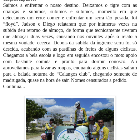
Saímos a enfrentar o nosso destino. Deixamos o tigre com as
crianças e subimos, subimos e subimos, momento em que
detectamos um erro: comer e enfrentar um serra tão pesada, foi
“floyd”. Jadson e Diego relataram que por inúmeras vezes na
subida deu retorno de almoço, de forma que tecnicamente tiveram
que almoçar duas vezes, causando nos ouvintes após o relato a
mesma vontade, eeeeca. Depois da subida da íngreme serra foi só
descida, acabando com as pastilhas de freios de alguns ciclistas.
Chegamos a bela escola e logo em seguida encostou o moto apoio
com bastante comida e pronto para dormir conosco. Ali
aproveitamos para lavar as roupas, enquanto alguns ciclistas saíram
para a balada noturna do “Calangos club”, chegando somente de
madrugada, quase na hora de sair. Nomes censurados a pedido.
Continua...