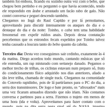
também foi embora, ficando eu sozinho outra vez com o bebo, que
chegou bem pertinho e eu perguntei o que havia acontecido, tendo
ele respondido em árabe e arrastado um facão rabo de galo. Não
contei conversa e peguei descendo também.
Chegamos no Ingá do Raul Capitão e por lá pernoitamos,
aproveitando para discutir intensamente os ataques do dia e o
destaque do dia e da noite: Toinho, o
caba
tem uma habilidade
fenomenal em expelir ruídos anais. Depois dessa contatação
percebemos que os estrondos fecais expelidos por Toinho talvez
tenha causado a loucura tanto do
bebo
quanto da cabrita.
Terceiro dia:
Desta vez conseguimos sair cedinho, exatamente às 4
da matina. Diego acordou todo mundo, cantando músicas que só
ele entendia, um rap misturado com sertanejo danado. Pegamos o
melhor trecho de trilhas, os ciclistas estavam num preparo só, fruto
do condicionamento físico adquirido nos dias anteriores, aliado a
tão leve trilha, chamada de single track. Chegamos na comunidade
do Cotovelo rapidinho, pois de lá partiríamos para o PC do dia, a
serra dos transmissores. De logo e bate pronto, os “afroxados” mais
uma vez ficaram amuados dizendo que não iriam. Não contamos
conversa e partimos para a serra. Fizemos o trajeto em menos de
uma hora (ida e volta). Aproveitamos para fazer contato com o
mundo, pois na dita serra pega sinal até da NASA, imagina