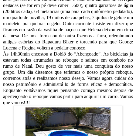
deitadas (se for em pé deve caber 1.600), quatro garrafões de água
(20 litros cada), 63 melancias (uma para cada quilômetro pedalado),
um quarto de novilha, 19 quilos de carapebas, 7 quilos de gelo e um
martelete pra quebrar o gelo. Outra corrente insiste em dizer que
ficamos em razão da vasilha de paçoca que Helena deixou em cima
da mesa. De uma forma ou de outra fizemos a farra, relembrando
antigas estórias do Rapadura Biker e torcendo para que George
Lucena e Regina voltem a pedalar conosco.
Às 14h30min encostou a Doblô do “Abençoado”. As bicicletas já
estavam todas arrumadas no reboque e saímos em comboio no
rumo de Natal. Deu gosto de ver mais uma conquista do nosso
grupo. Um dia dissemos que teríamos o nosso próprio reboque,
corremos atrás e realizamos nosso desejo. Vamos agora cuidar do
nosso patrimônio e administrá-lo de forma eficaz e democrática.
Enquanto voltávamos fiquei pensando comigo mesmo: depois de
aperfeiçoado o reboque vamos partir para adquirir um carro. Vamos
que vamos!!!!