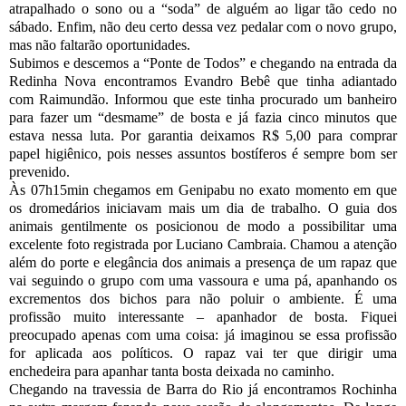
atrapalhado o sono ou a “soda” de alguém ao ligar tão cedo no
sábado. Enfim, não deu certo dessa vez pedalar com o novo grupo,
mas não faltarão oportunidades.
Subimos e descemos a “Ponte de Todos” e chegando na entrada da
Redinha Nova encontramos Evandro Bebê que tinha adiantado
com Raimundão. Informou que este tinha procurado um banheiro
para fazer um “desmame” de bosta e já fazia cinco minutos que
estava nessa luta. Por garantia deixamos R$ 5,00 para comprar
papel higiênico, pois nesses assuntos bostíferos é sempre bom ser
prevenido.
Às 07h15min chegamos em Genipabu no exato momento em que
os dromedários iniciavam mais um dia de trabalho. O guia dos
animais gentilmente os posicionou de modo a possibilitar uma
excelente foto registrada por Luciano Cambraia. Chamou a atenção
além do porte e elegância dos animais a presença de um rapaz que
vai seguindo o grupo com uma vassoura e uma pá, apanhando os
excrementos dos bichos para não poluir o ambiente. É uma
profissão muito interessante – apanhador de bosta. Fiquei
preocupado apenas com uma coisa: já imaginou se essa profissão
for aplicada aos políticos. O rapaz vai ter que dirigir uma
enchedeira para apanhar tanta bosta deixada no caminho.
Chegando na travessia de Barra do Rio já encontramos Rochinha