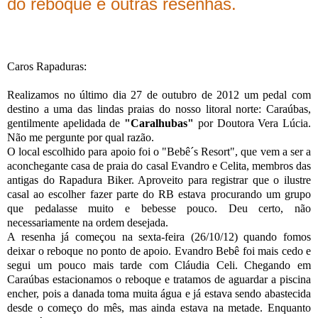
do reboque e outras resenhas.
Caros Rapaduras:
Realizamos no último dia 27 de outubro de 2012 um pedal com
destino a uma das lindas praias do nosso litoral norte: Caraúbas,
gentilmente apelidada de
"Caralhubas"
por Doutora Vera Lúcia.
Não me pergunte por qual razão.
O local escolhido para apoio foi o "Bebê´s Resort", que vem a ser a
aconchegante casa de praia do casal Evandro e Celita, membros das
antigas do Rapadura Biker. Aproveito para registrar que o ilustre
casal ao escolher fazer parte do RB estava procurando um grupo
que pedalasse muito e bebesse pouco. Deu certo, não
necessariamente na ordem desejada.
A resenha já começou na sexta-feira (26/10/12) quando fomos
deixar o reboque no ponto de apoio. Evandro Bebê foi mais cedo e
segui um pouco mais tarde com Cláudia Celi. Chegando em
Caraúbas estacionamos o reboque e tratamos de aguardar a piscina
encher, pois a danada toma muita água e já estava sendo abastecida
desde o começo do mês, mas ainda estava na metade. Enquanto