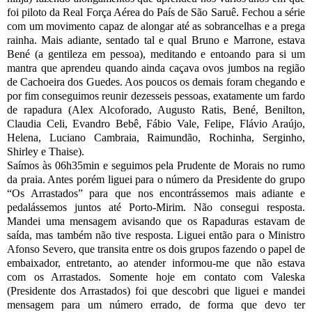
foi piloto da Real Força Aérea do País de São Saruê. Fechou a série
com um movimento capaz de alongar até as sobrancelhas e a prega
rainha. Mais adiante, sentado tal e qual Bruno e Marrone, estava
Bené (a gentileza em pessoa), meditando e entoando para si um
mantra que aprendeu quando ainda caçava ovos jumbos na região
de Cachoeira dos Guedes. Aos poucos os demais foram chegando e
por fim conseguimos reunir dezesseis pessoas, exatamente um fardo
de rapadura (Alex Alcoforado, Augusto Ratis, Bené, Benilton,
Claudia Celi, Evandro Bebê, Fábio Vale, Felipe, Flávio Araújo,
Helena, Luciano Cambraia, Raimundão, Rochinha, Serginho,
Shirley e Thaise).
Saímos às 06h35min e seguimos pela Prudente de Morais no rumo
da praia. Antes porém liguei para o número da Presidente do grupo
“Os Arrastados” para que nos encontrássemos mais adiante e
pedalássemos juntos até Porto-Mirim. Não consegui resposta.
Mandei uma mensagem avisando que os Rapaduras estavam de
saída, mas também não tive resposta. Liguei então para o Ministro
Afonso Severo, que transita entre os dois grupos fazendo o papel de
embaixador, entretanto, ao atender informou-me que não estava
com os Arrastados. Somente hoje em contato com Valeska
(Presidente dos Arrastados) foi que descobri que liguei e mandei
mensagem para um número errado, de forma que devo ter