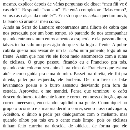
mesmo, explico: depois de várias perguntas ele disse: “meu fiii vc é
casado?”. Respondi: “sou sim”. Ele então completou: “Mas como?,
vc usa as calças da muié é?”. Era só o que os
cabas
queriam ouvir,
faltando só arrancar meu
coros.
Ainda na Serra do Lameiro encontramos uma filhote de cabra que
nos perseguiu por um bom tempo, só parando de nos acompanhar
quando entramos num entrocamento a esquerda e ela passou direto,
talvez tenha sido um presságio do que viria logo a frente. A pobre
cabrita queria nos avisar de um tal
caba
num jumento, logo ali na
frente. Assim que nos viu ele ficou meio assombrado com a ruma
de ciclistas. O grupo passou, ficando eu e Francisco pra trás,
quando este colocou seu animal pra cima de Francisco que estava
atrás e em seguida pra cima de mim. Passei pra direita, ele foi pra
direita, pulei pra esquerda, ele também. Dei um freio na bike
levantando poeira e o burro assustou desviando para fora da
estrada. Aproveitei e me mandei. Pensa que terminou: o
caba
desceu do burro, totalmente louco e correu em nossa direção, agora
correu meeesmo, encostando rapidinho na gente. Comuniquei ao
grupo o ocorrido e a maioria decidiu correr, sendo nosso advogado,
Adeilton, o único a pedir pra dialogarmos com o meliante, mas
quando olhou pra trás era o canto mais limpo, pois os ciclistas
tinham feito carreira na descida de oiticica, de forma que ele