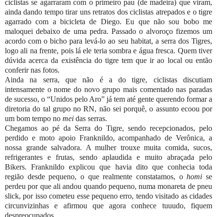
ciclistas se agarraram com o primeiro pau (de madeira) que viram,
ainda dando tempo tirar uns retratos dos ciclistas atrepados e o tigre
agarrado com a bicicleta de Diego. Eu que não sou bobo me
maloquei debaixo de uma pedra. Passado o alvoroço fizemos um
acordo com o bicho para levá-lo ao seu habitat, a serra dos Tigres,
logo ali na frente, pois lá ele teria sombra e água fresca. Quem tiver
dúvida acerca da existência do tigre tem que ir ao local ou então
conferir nas fotos.
Ainda na serra, que não é a do tigre, ciclistas discutiam
intensamente o nome do novo grupo mais comentado nas paradas
de sucesso, o “Unidos pelo Aro” já tem até gente querendo formar a
diretoria do tal grupo no RN, não sei porquê, o assunto ecoou por
um bom tempo no
mei
das serras.
Chegamos ao pé da Serra do Tigre, sendo recepcionados, pelo
perdido e moto apoio Franknildo, acompanhado de Verônica, a
nossa grande salvadora. A mulher trouxe muita comida, sucos,
refrigerantes e frutas, sendo aplaudida e muito abraçada pelo
Bikers. Franknildo explicou que havia dito que conhecia toda
região desde pequeno, o que realmente constatamos, o
homi
se
perdeu por que ali andou quando pequeno, numa monareta de pneu
slick, por isso cometeu esse pequeno erro, tendo visitado as cidades
circunvizinhas e afirmou que agora conhece tuuudo, fiquem
despreocupados.