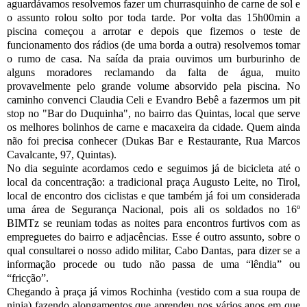
aguardávamos resolvemos fazer um churrasquinho de carne de sol e
o assunto rolou solto por toda tarde. Por volta das 15h00min a
piscina começou a arrotar e depois que fizemos o teste de
funcionamento dos rádios (de uma borda a outra) resolvemos tomar
o rumo de casa. Na saída da praia ouvimos um burburinho de
alguns moradores reclamando da falta de água, muito
provavelmente pelo grande volume absorvido pela piscina. No
caminho convenci Claudia Celi e Evandro Bebê a fazermos um pit
stop no "Bar do Duquinha", no bairro das Quintas, local que serve
os melhores bolinhos de carne e macaxeira da cidade. Quem ainda
não foi precisa conhecer (Dukas Bar e Restaurante, Rua Marcos
Cavalcante, 97, Quintas).
No dia seguinte acordamos cedo e seguimos já de bicicleta até o
local da concentração: a tradicional praça Augusto Leite, no Tirol,
local de encontro dos ciclistas e que também já foi um considerada
uma área de Segurança Nacional, pois ali os soldados no 16º
BIMTz se reuniam todas as noites para encontros furtivos com as
empreguetes do bairro e adjacências. Esse é outro assunto, sobre o
qual consultarei o nosso adido militar, Cabo Dantas, para dizer se a
informação procede ou tudo não passa de uma “lêndia” ou
“fricção”.
Chegando à praça já vimos Rochinha (vestido com a sua roupa de
ninja) fazendo alongamentos que aprendeu nos vários anos em que