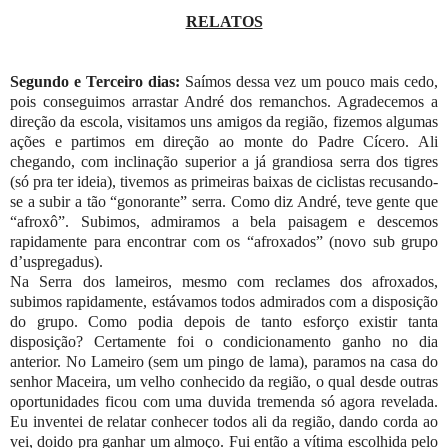
RELATOS
Segundo e Terceiro dias:
Saímos dessa vez um pouco mais cedo,
pois conseguimos arrastar André dos remanchos. Agradecemos a
direção da escola, visitamos uns amigos da região, fizemos algumas
ações e partimos em direção ao monte do Padre Cícero. Ali
chegando, com inclinação superior a já grandiosa serra dos tigres
(só pra ter ideia), tivemos as primeiras baixas de ciclistas recusando-
se a subir a tão “gonorante” serra. Como diz André, teve gente que
“afroxô”. Subimos, admiramos a bela paisagem e descemos
rapidamente para encontrar com os “afroxados” (novo sub grupo
d’uspregadus).
Na Serra dos lameiros, mesmo com reclames dos afroxados,
subimos rapidamente, estávamos todos admirados com a disposição
do grupo. Como podia depois de tanto esforço existir tanta
disposição? Certamente foi o condicionamento ganho no dia
anterior. No Lameiro (sem um pingo de lama), paramos na casa do
senhor Maceira, um velho conhecido da região, o qual desde outras
oportunidades ficou com uma duvida tremenda só agora revelada.
Eu inventei de relatar conhecer todos ali da região, dando corda ao
vei, doido pra ganhar um almoço. Fui então a vítima escolhida pelo