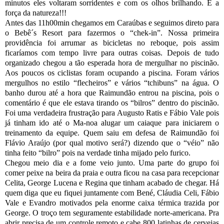
minutos eles voltaram sorridentes e com os olhos brilhando. É a
força da natureza!!!
Antes das 11h00min chegamos em Caraúbas e seguimos direto para
o Bebê´s Resort para fazermos o “chek-in”. Nossa primeira
providência foi arrumar as bicicletas no reboque, pois assim
ficaríamos com tempo livre para outras coisas. Depois de tudo
organizado chegou a tão esperada hora de mergulhar no piscinão.
Aos poucos os ciclistas foram ocupando a piscina. Foram vários
mergulhos no estilo “flecheiros” e vários “tchibuns” na água. O
banho durou até a hora que Raimundão entrou na piscina, pois o
comentário é que ele estava tirando os “bilros” dentro do piscinão.
Foi uma verdadeira frustração para Augusto Ratis e Fábio Vale pois
já tinham ido até o Ma-noa alugar um caiaque para iniciarem o
treinamento da equipe. Quem saiu em defesa de Raimundão foi
Flávio Araújo (por qual motivo será?) dizendo que o “véio” não
tinha feito “bilro” pois na verdade tinha mijado pelo furico.
Chegou meio dia e a fome veio junto. Uma parte do grupo foi
comer peixe na beira da praia e outra ficou na casa para recepcionar
Celita, George Lucena e Regina que tinham acabado de chegar. Há
quem diga que eu fiquei juntamente com Bené, Cláudia Celi, Fábio
Vale e Evandro motivados pela enorme caixa térmica trazida por
George. O troço tem seguramente estabilidade norte-americana. Pra
abrir precisa de um controle remoto e cabe 800 latinhas de cervejas