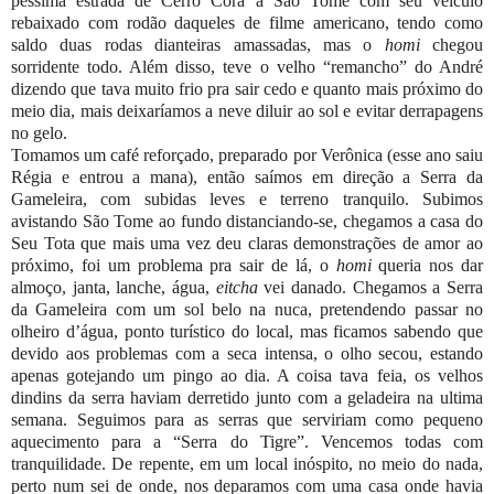
péssima estrada de Cerro Corá a São Tomé com seu veiculo
rebaixado com rodão daqueles de filme americano, tendo como
saldo duas rodas dianteiras amassadas, mas o
homi
chegou
sorridente todo. Além disso, teve o velho “remancho” do André
dizendo que tava muito frio pra sair cedo e quanto mais próximo do
meio dia, mais deixaríamos a neve diluir ao sol e evitar derrapagens
no gelo.
Tomamos um café reforçado, preparado por Verônica (esse ano saiu
Régia e entrou a mana), então saímos em direção a Serra da
Gameleira, com subidas leves e terreno tranquilo. Subimos
avistando São Tome ao fundo distanciando-se, chegamos a casa do
Seu Tota que mais uma vez deu claras demonstrações de amor ao
próximo, foi um problema pra sair de lá, o
homi
queria nos dar
almoço, janta, lanche, água,
eitcha
vei danado. Chegamos a Serra
da Gameleira com um sol belo na nuca, pretendendo passar no
olheiro d’água, ponto turístico do local, mas ficamos sabendo que
devido aos problemas com a seca intensa, o olho secou, estando
apenas gotejando um pingo ao dia. A coisa tava feia, os velhos
dindins da serra haviam derretido junto com a geladeira na ultima
semana. Seguimos para as serras que serviriam como pequeno
aquecimento para a “Serra do Tigre”. Vencemos todas com
tranquilidade. De repente, em um local inóspito, no meio do nada,
perto num sei de onde, nos deparamos com uma casa onde havia