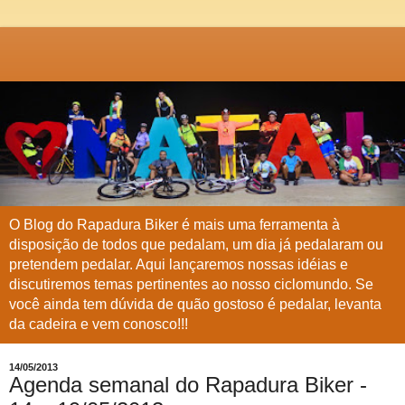
O Blog do Rapadura Biker é mais uma ferramenta à
disposição de todos que pedalam, um dia já pedalaram ou
pretendem pedalar. Aqui lançaremos nossas idéias e
discutiremos temas pertinentes ao nosso ciclomundo. Se
você ainda tem dúvida de quão gostoso é pedalar, levanta
da cadeira e vem conosco!!!
14/05/2013
Agenda semanal do Rapadura Biker -