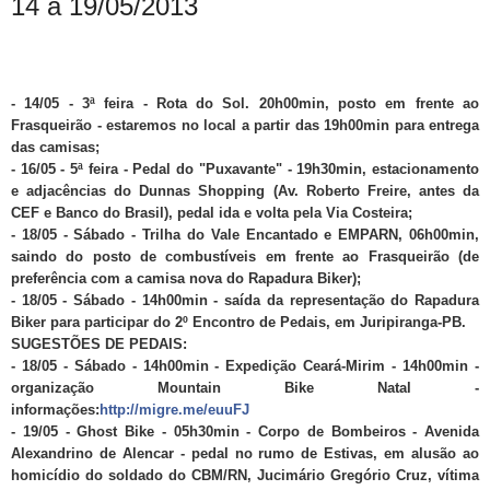
14 a 19/05/2013
- 14/05 - 3ª feira - Rota do Sol. 20h00min, posto em frente ao
Frasqueirão - estaremos no local a partir das 19h00min para entrega
das camisas;
- 16/05 - 5ª feira - Pedal do "Puxavante" -
19h30min, estacionamento
e adjacências do Dunnas Shopping (Av. Roberto Freire, antes da
CEF e Banco do Brasil), pedal ida e volta pela Via Costeira;
- 18/05 - Sábado - Trilha do Vale Encantado e EMPARN, 06h00min,
saindo do posto de combustíveis em frente ao Frasqueirão (de
preferência com a camisa nova do Rapadura Biker);
- 18/05 - Sábado - 14h00min - saída da representação do Rapadura
Biker para participar do 2º Encontro de Pedais, em Juripiranga-PB.
SUGESTÕES DE PEDAIS:
- 18/05 - Sábado - 14h00min - Expedição Ceará-Mirim - 14h00min -
organização Mountain Bike Natal -
informações:
http://migre.me/euuFJ
- 19/05 - Ghost Bike - 05h30min - Corpo de Bombeiros - Avenida
Alexandrino de Alencar - pedal no rumo de Estivas, em alusão ao
homicídio do soldado do CBM/RN, Jucimário Gregório Cruz, vítima