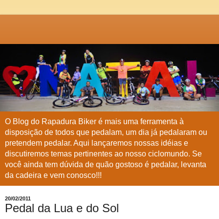
O Blog do Rapadura Biker é mais uma ferramenta à
disposição de todos que pedalam, um dia já pedalaram ou
pretendem pedalar. Aqui lançaremos nossas idéias e
discutiremos temas pertinentes ao nosso ciclomundo. Se
você ainda tem dúvida de quão gostoso é pedalar, levanta
da cadeira e vem conosco!!!
20/02/2011
Pedal da Lua e do Sol