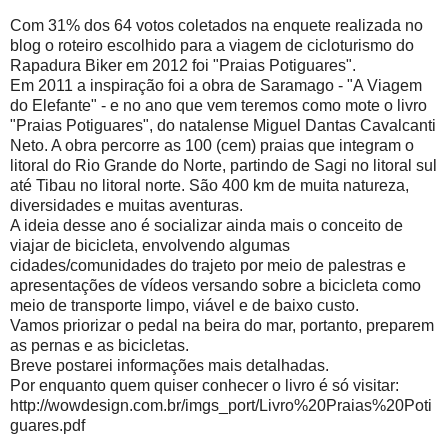
Com 31% dos 64 votos coletados na enquete realizada no
blog o roteiro escolhido para a viagem de cicloturismo do
Rapadura Biker em 2012 foi "Praias Potiguares".
Em 2011 a inspiração foi a obra de Saramago - "A Viagem
do Elefante" - e no ano que vem teremos como mote o livro
"Praias Potiguares", do natalense Miguel Dantas Cavalcanti
Neto. A obra percorre as 100 (cem) praias que integram o
litoral do Rio Grande do Norte, partindo de Sagi no litoral sul
até Tibau no litoral norte. São 400 km de muita natureza,
diversidades e muitas aventuras.
A ideia desse ano é socializar ainda mais o conceito de
viajar de bicicleta, envolvendo algumas
cidades/comunidades do trajeto por meio de palestras e
apresentações de vídeos versando sobre a bicicleta como
meio de transporte limpo, viável e de baixo custo.
Vamos priorizar o pedal na beira do mar, portanto, preparem
as pernas e as bicicletas.
Breve postarei informações mais detalhadas.
Por enquanto quem quiser conhecer o livro é só visitar:
http://wowdesign.com.br/imgs_port/Livro%20Praias%20Poti
guares.pdf