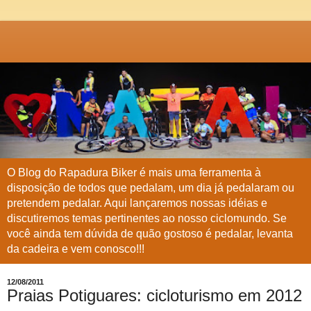
O Blog do Rapadura Biker é mais uma ferramenta à
disposição de todos que pedalam, um dia já pedalaram ou
pretendem pedalar. Aqui lançaremos nossas idéias e
discutiremos temas pertinentes ao nosso ciclomundo. Se
você ainda tem dúvida de quão gostoso é pedalar, levanta
da cadeira e vem conosco!!!
12/08/2011
Praias Potiguares: cicloturismo em 2012