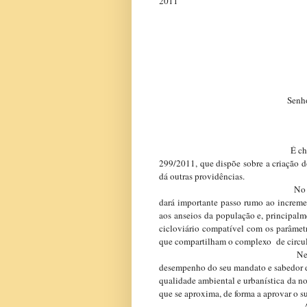
2011
Senhor(a) Verea
É chegado o momento de vo
299/2011, que dispõe sobre a criação
dá outras providências.
No próximo dia 30 de ago
dará importante passo rumo ao increme
aos anseios da população e, principalm
cicloviário compatível com os parâmet
que compartilham o complexo de circul
Nesse sentido é que o Gr
desempenho do seu mandato e sabedor 
qualidade ambiental e urbanística da no
que se aproxima, de forma a aprovar o su
A comunidade ciclista es