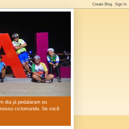
m dia já pedalaram ou
o nosso ciclomundo. Se você