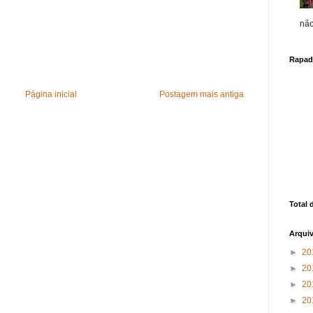
não 
Rapad
Página inicial
Postagem mais antiga
Total 
Arqui
►
20
►
20
►
20
►
20