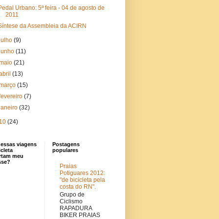
Pedal Urbano: 5ª feira - 04 de agosto de
2011
Síntese da Assembleia da ACIRN
julho
(9)
junho
(11)
maio
(21)
abril
(13)
março
(15)
fevereiro
(7)
janeiro
(32)
10
(24)
dessas viagens
Postagens
icleta
populares
rtam meu
sse?
Praias
Potiguares 2012:
"de bicicleta pela
costa do RN".
Grupo de
Ciclismo
RAPADURA
BIKER PRAIAS