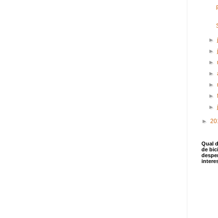
►
►
►
►
►
►
►
►
20
Qual 
de bic
despe
intere