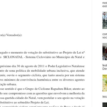
nos
exis
com
dor(a):
você
tação do substitutivo ao Projeto de Lei nº
 do SICLONATAL - Sistema Cicloviário no Município de Natal e
sto de 2011 o Poder Legislativo Natalense
fes
Des
nto de uma política de mobilidade urbana inclusiva, que atende
ente, ouviu o segmento ciclista, que tanto anseia por um sistema
ros mínimos de convivência harmônica entre os diversos agentes
ação urbana.
upo de Ciclismo Rapadura Biker, atento ao
do seu compromisso com as questões que envolvem a melhoria da
Inic
ssa querida cidade do Natal, vem postular o seu apoio na votação
bstitutivo ao sobredito Projeto de Lei.
tará presente na Casa do Povo e desde já