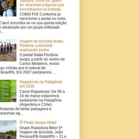
Santana: como foi, quem
foi, resenhas e figuras que
encontramos na estrada.
COMO FOI: Conforme já
mencionei o pedal no rumo
Caicó encontra-se na sua quinta edição
oi idealizado por um grupo intitulado
...
Viagem de bicicleta Natal-
Florânia: a bicicleta
realizando sonho
O pedal Natal-Florânia
surgiu a partir do sonho de
Carlos Medeiros, nosso
go ciclista que é natural de
rânia/RN. Em 2007 pedalamos ...
Rapaduras na Patagônia
em 2016
Caros Rapaduras: De 06 a
16 de março estaremos
pedalando na Patagônia
(Argentina e Chile),
frutando de belas paisagens e
panhias ag...
5º Pedal Jampa-Natal
Grupo Rapadura Biker 5ª
Viagem de bicicleta: João
Pessoa/PB-Natal/RN – 21 e