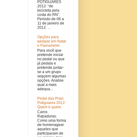
POTIGUARES
2012: “de
bicicleta pela
costa do RN”.
Período de 06 a
11 de janeiro de
2012. ...
Opções para
pedalar em Natal
e Parnamirim
Para você que
pretende iniciar
no pedal ou que
já pedala e
pretende juntar-
se a um grupo
seguem algumas
opções. Analise
qual a mais
adequa...
Pedal das Prais
Potiguares 2012:
Quem é quem.
Caros
Rapaduras:
Como uma forma
de homenagear
aqueles que
participaram de