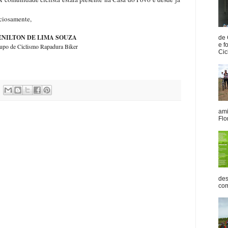
nte,
ENILTON DE LIMA SOUZA
de 
e f
upo de Ciclismo Rapadura Biker
Cicl
ami
Flo
des
com