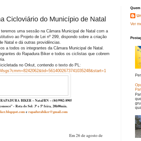
Quem 
U
Cicloviário do Município de Natal
Ver me
1 teremos uma sessão na Câmara Municipal de Natal com a
stitutivo ao Projeto de Lei nº 299, dispondo sobre a criação
Posta
de Natal e dá outras providências.
s a todos os integrantes da Câmara Municipal de Natal.
egrantes do Rapadura Biker e todos os ciclistas que cobrem
ia.
cicletada no Orkut, contendo o texto do PL:
mmMsgs?cmm=8242062&tid=5614002673741035248&start=1
Per
Opç
Par
Par
que
o RAPADURA BIKER – Natal/RN – (84)9982-8905
gru
onosco” - Rota do Sol: 3ª e 5ª feira, 20h00min.
qua
ker.blogspot.com
e
rapadurabiker@gmail.com
º 001/RB Em 26 de agosto de