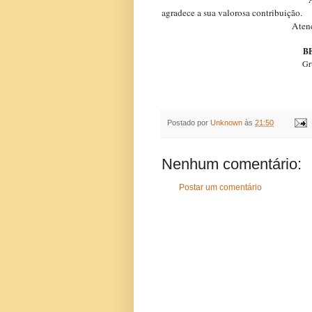
agradece a sua valorosa contribuição.
Atenciosame
B
Gr
Postado por
Unknown
às
21:50
Nenhum comentário:
Postar um comentário