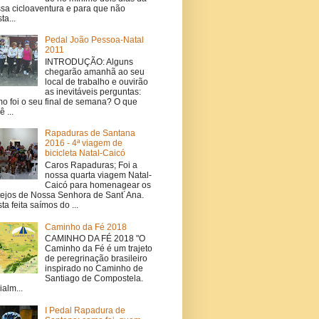
sa cicloaventura e para que não
ta...
Pedal João Pessoa-Natal
2011
INTRODUÇÃO: Alguns
chegarão amanhã ao seu
local de trabalho e ouvirão
as inevitáveis perguntas:
o foi o seu final de semana? O que
 ...
Rapaduras de Santana
2016 - 4ª viagem de
bicicleta Natal-Caicó
Caros Rapaduras; Foi a
nossa quarta viagem Natal-
Caicó para homenagear os
tejos de Nossa Senhora de Sant´Ana.
ta feita saímos do ...
Caminho da Fé 2018
CAMINHO DA FÉ 2018 "O
Caminho da Fé é um trajeto
de peregrinação brasileiro
inspirado no Caminho de
Santiago de Compostela.
ialm...
I Pedal Rapadura de