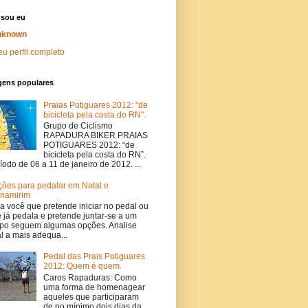
sou eu
nknown
u perfil completo
gens populares
Praias Potiguares 2012: "de
bicicleta pela costa do RN".
Grupo de Ciclismo
RAPADURA BIKER PRAIAS
POTIGUARES 2012: “de
bicicleta pela costa do RN”.
íodo de 06 a 11 de janeiro de 2012. ...
ões para pedalar em Natal e
namirim
a você que pretende iniciar no pedal ou
 já pedala e pretende juntar-se a um
po seguem algumas opções. Analise
l a mais adequa...
Pedal das Prais Potiguares
2012: Quem é quem.
Caros Rapaduras: Como
uma forma de homenagear
aqueles que participaram
de no mínimo dois dias da