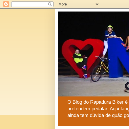
O Blog do Rapadura Biker é
pretendem pedalar. Aqui lan
ainda tem dúvida de quão go