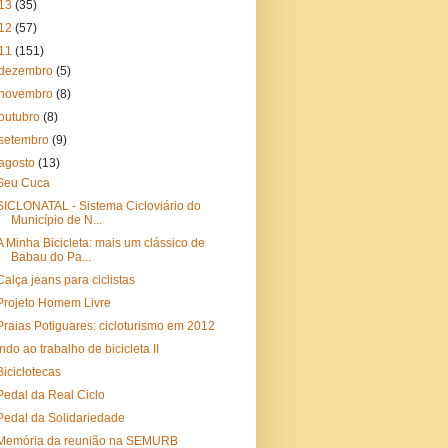
13
(35)
12
(57)
11
(151)
dezembro
(5)
novembro
(8)
outubro
(8)
setembro
(9)
agosto
(13)
Seu Cuca
SICLONATAL - Sistema Cicloviário do
Município de N...
A Minha Bicicleta: mais um clássico de
Babau do Pa...
Calça jeans para ciclistas
Projeto Homem Livre
Praias Potiguares: cicloturismo em 2012
Indo ao trabalho de bicicleta II
Biciclotecas
Pedal da Real Ciclo
Pedal da Solidariedade
Memória da reunião na SEMURB