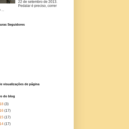
22 de setembro de 2013.
Pedalar é preciso, correr
...
uras Seguidores
de visualizações de página
vo do blog
18
(3)
16
(17)
15
(17)
14
(17)