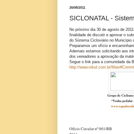
26/08/2011
SICLONATAL - Sistema 
No próximo dia 30 de agosto de 201
finalidade de discutir e aprovar o sub
do Sistema Cicloviário no Município 
Preparamos um ofício e encaminhamo
Ademais estamos solicitando aos int
dos vereadores a aprovação da matér
Segue o link para a comunidade da Bi
http://www.orkut.com.br/Main#Co
Grupo de Ciclism
“Venha pedalar c
www.rapadurabi
Ofício Circular n