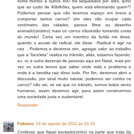
40mil mortos e outros 400 mil sequelados por eles, acho
que ao custo de 40bilhões, quem está eliminando quem?!
Podemos pensar que não teremos espaço em breve a
comportar tantos carros? sim eles vão ocupar cada
centímetro das cidades, parece filme ou desenho
animado(sinistro) mais os carros irão/estão tomando conta
do mundo!. Certa vez um membro da bctda me disse,
quando o acusei de radical, ele disse: -Radical é agir na
raiz... Podemos e devemos sim, agregar valor ao trabalho
que a "bicicleta" realiza no trânsito, aliás, estamos fazendo,
eu, vc e outra dezenas de pessoas aqui em Natal, mais por
vez ou outra temos que saber onde está o problema e
onde é a bendita raiz disso tudo. Por fim, devemos abrir a
discussão, por sinal muito salutar, podemos ser contra os
carros? não sei, só sei que no trânsito, somos todos seres
humanos, assim devemos agir, para assim construirmos
uma sociedade justa e sustentável.
Responder
Fabiano
19 de agosto de 2011 às 15:10
Confesso que fiquei excitado(zinho) na parte que trata da