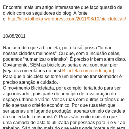
Encontrei mais um artigo interessante que faço questão de
dividir com os seguidores do blog. A fonte
é:
http://biciclotheka.wordpress.com/2011/08/10/biciclotecas/
10/08/2011
Não acredito que a bicicleta, por ela só, possa “tornar
nossas cidades melhores”. Ou que, com a inclusão delas,
podemos “humanizar o trânsito”. É preciso ir bem além disto.
Obviamente, SEM as bicicletas seria e vai continuar pior
[veja os comentários do post
Bicicleta como redenção
].
Para que a bicicleta se torne um elemento transformador é
preciso atenção e cuidado.
O movimento Bicicletada, por exemplo, teria tudo para ser
algo inovador, pois parte do princípio de revaloração do
espaço urbano e viário. Ver as ruas com outros critérios que
não apenas o critério econômico. Por que ruas têm que
ser apenas um lugar de produção, apenas um elo da cadeia
da sociedade consumista? Ruas são muito mais do que
uma camada de asfalto utilizada por pessoas para ir e vir ao
trabalho. São muito mais do que veias onde “corre a riqueza