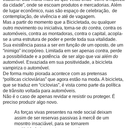
da cidade”, onde se escoam produtos e mercadorias. Além
de lugar econômico, ruas são espaço de celebração, de
contemplação, de vivência e até de vagagem.
Mas a partir do momento que a Bicicletada, ou qualquer
outro movimento ou iniciativa, torna-se
do contra
, contra os
automóveis, contra as montadoras, contra o capital, acopla-
se a uma estrutura de poder e perde toda sua vitalidade.
Sua existência passa a ser
em função de
um oposto, de um
“inimigo” incorpóreo. Limitada em ser apenas
contra
, perde
a possibilidade e a potência de ser algo que vai
além do
automóvel. Esvaziada em sua positividade, a bicicleta
vampiriza o automóvel.
De forma muito piorada acontece com as pretensas
“políticas cicloviárias” que agora estão na moda. A bicicleta,
que se traduz em “ciclovias”, é vista como parte da política
de trânsito voltada para automóveis.
Não é o caso de apenas revidar e resistir ou proteger. É
preciso produzir algo novo.
As forças vivas presentes na rede social deixam
assim de ser reservas passivas à mercê de um
mosntro insaciável, para se tornarem