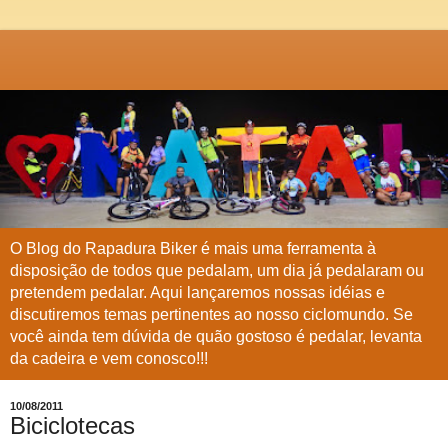
O Blog do Rapadura Biker é mais uma ferramenta à
disposição de todos que pedalam, um dia já pedalaram ou
pretendem pedalar. Aqui lançaremos nossas idéias e
discutiremos temas pertinentes ao nosso ciclomundo. Se
você ainda tem dúvida de quão gostoso é pedalar, levanta
da cadeira e vem conosco!!!
10/08/2011
Biciclotecas