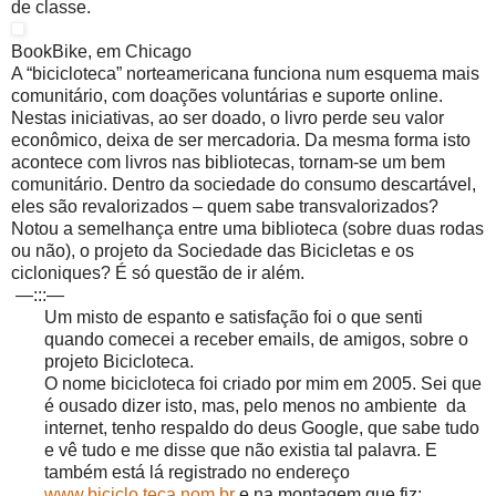
de classe.
BookBike, em Chicago
A “bicicloteca” norteamericana funciona num esquema mais
comunitário, com doações voluntárias e suporte online.
Nestas iniciativas, ao ser doado, o livro perde seu valor
econômico, deixa de ser mercadoria. Da mesma forma isto
acontece com livros nas bibliotecas, tornam-se um bem
comunitário. Dentro da sociedade do consumo descartável,
eles são revalorizados – quem sabe transvalorizados?
Notou a semelhança entre uma biblioteca (sobre duas rodas
ou não), o projeto da Sociedade das Bicicletas e os
cicloniques? É só questão de ir além.
—:::—
Um misto de espanto e satisfação foi o que senti
quando comecei a receber emails, de amigos, sobre o
projeto Bicicloteca.
O nome bicicloteca foi criado por mim em 2005. Sei que
é ousado dizer isto, mas, pelo menos no ambiente da
internet, tenho respaldo do deus Google, que sabe tudo
e vê tudo e me disse que não existia tal palavra. E
também está lá registrado no endereço
www.biciclo.teca.nom.br
e na montagem que fiz: