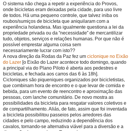
O sistema não chega a repetir a experiência do Provos,
onde bicicletas eram deixadas pela cidade, para uso livre
de todos. Há uma pequeno controle, que talvez iniba os
roubos/sumiços de bicicleta que aniquilaram com a
experiência holandesa. Mas igualmente questiona a lei da
propriedade privada ou da “necessidade” de mercantilizar
tudo, objetos, serviços e relações humanas. Por que não é
possível emprestar alguma coisa sem
necessariamente lucrar com isto??
A nova direção da Rodas da Paz fez um
ciclonique no Eixão
do Lazer
[o Eixão do Lazer acontece todo domingo, quando
a principal via do Plano Piloto é aberta aos pedestres e
bicicletas, e fechada aos carros das 6 às 18h].
Cicloniques são piqueniques organizados por bicicletistas,
que combinam hora de encontro e o que levar de comida e
bebida, para um evento de reencontro e aproximação das
pessoas, com lanche comunitário. De novo mostra as
possibilidades da bicicleta para resgatar valores coletivos e
de compartilhamento. Aliás, de fato, assim que foi inventada
a bicicleta possibilitou passeios pelos arredores das
cidades e pelo campo, reduzindo a dependência dos
cavalos, tornando-se alternativa viável para a diversão e a