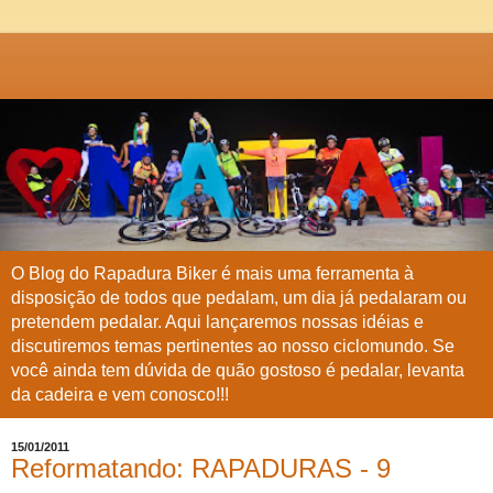
O Blog do Rapadura Biker é mais uma ferramenta à
disposição de todos que pedalam, um dia já pedalaram ou
pretendem pedalar. Aqui lançaremos nossas idéias e
discutiremos temas pertinentes ao nosso ciclomundo. Se
você ainda tem dúvida de quão gostoso é pedalar, levanta
da cadeira e vem conosco!!!
15/01/2011
Reformatando: RAPADURAS - 9