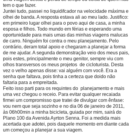
tem o que fazer.
Juntei tudo, passei no liquidifcador na velocidade máxima e
olhei de banda. A resposta estava ali ao meu lado. Justifico:
em primeiro lugar olhei para o povo aqui de casa, a minha
esposa e filhos. Todo mundo em férias e esperando uma
oportunidade para mais umas das minhas viagens malucas
de carro. Ninguém foi contra o meu planejamento. Pelo
contrário, deram total apoio e chegaram a planejar a forma
de me ajudar. A segunda demonstração veio dos meus pais,
pois estes, principalmente o meu genitor, sempre viu com
olhos transversos os meus projetos de cicloturista. Desta
vez o velho apenas disse: vai alguém com você. Era a
senha que faltava, pois tinha a certeza que doido não
faltaria para a empreitada.
Feito isso parti para os requintes do planejamento e mais
uma vez chegou o receio. Para evitar qualquer recaiada
firmei um compromisso que tratei de divulgar com ênfase:
vou nem que seja sozinho e no dia 06 de janeiro de 2011,
às 06h00min a minha bicicleta, guiada por mim, sairá do
Plano 100 da Avenida Ayrton Senna. Foi a medida mais
acertada que adotei, pois daquele momento em diante cada
um começou a planejar a sua viagem.