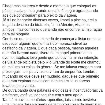
Chegamos na terça e desde o momento que coloquei os
pés em casa o meu grande desafio é blogar agradecendo
aos que contribuiram para o êxito da viagem.
Já fui no banheiro diversas vezes, limpei a piscina, tirei a
troçada de cima da bicicleta, fui no Alecrim, visitei os
amigos, mas confesso que ainda não encontrei a inspiração
para tal blogada.
Confesso que estou com medo de começar a listar nomes e
esquecer alguém que tenha sido imprescindível ao
desfecho da viagem. É que cada pessoa, mesmo aqueles
que não fizeram nada, tiveram um papel primordial no
evento. Explico: teve gente que ao ouvir a minha intenção
de viajar de bicicleta pelo Rio Grande do Norte me chamou
de maluco ou coisa do gênero. Se me faltava coragem para
prosseguir, tais palavras serviram de empurrão. Lembrei,
mudando no que deve ser mudado, daqueles que primeiro
ousaram explorar novos continentes em seus barcos
levados pelo vento.
De outra banda ouvi palavras elogiosas e incentivadoras: vá
em frente, você vai conseguir e tem o meu apoio.
Também ouvi comentários apócrifos, tais como: besteira
uma viagem dessa é perda de tempo ou coisa de quem não