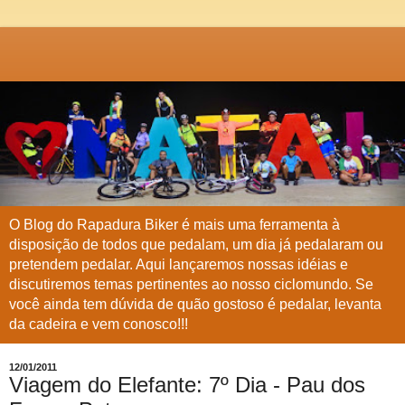
O Blog do Rapadura Biker é mais uma ferramenta à
disposição de todos que pedalam, um dia já pedalaram ou
pretendem pedalar. Aqui lançaremos nossas idéias e
discutiremos temas pertinentes ao nosso ciclomundo. Se
você ainda tem dúvida de quão gostoso é pedalar, levanta
da cadeira e vem conosco!!!
12/01/2011
Viagem do Elefante: 7º Dia - Pau dos