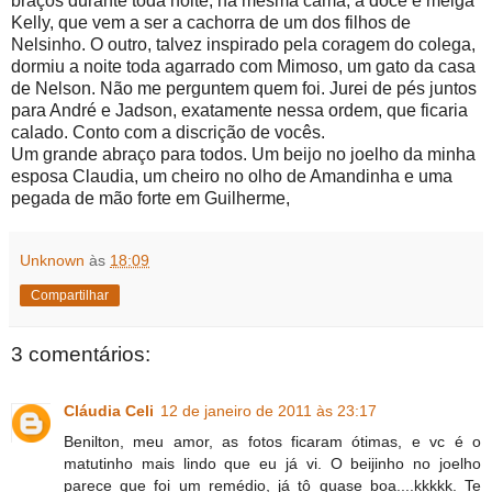
braços durante toda noite, na mesma cama, a doce e meiga
Kelly, que vem a ser a cachorra de um dos filhos de
Nelsinho. O outro, talvez inspirado pela coragem do colega,
dormiu a noite toda agarrado com Mimoso, um gato da casa
de Nelson. Não me perguntem quem foi. Jurei de pés juntos
para André e Jadson, exatamente nessa ordem, que ficaria
calado. Conto com a discrição de vocês.
Um grande abraço para todos. Um beijo no joelho da minha
esposa Claudia, um cheiro no olho de Amandinha e uma
pegada de mão forte em Guilherme,
Unknown
às
18:09
Compartilhar
3 comentários:
Cláudia Celi
12 de janeiro de 2011 às 23:17
Benilton, meu amor, as fotos ficaram ótimas, e vc é o
matutinho mais lindo que eu já vi. O beijinho no joelho
parece que foi um remédio, já tô quase boa....kkkkk. Te