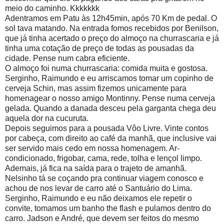
meio do caminho. Kkkkkkk
Adentramos em Patu às 12h45min, após 70 Km de pedal. O
sol tava matando. Na entrada fomos recebidos por Benilson,
que já tinha acertado o preço do almoço na churrascaria e já
tinha uma cotação de preço de todas as pousadas da
cidade. Pense num cabra eficiente.
O almoço foi numa churrascaria: comida muita e gostosa.
Serginho, Raimundo e eu arriscamos tomar um copinho de
cerveja Schin, mas assim fizemos unicamente para
homenagear o nosso amigo Montinny. Pense numa cerveja
gelada. Quando a danada desceu pela garganta chega deu
aquela dor na cucuruta.
Depois seguimos para a pousada Vôo Livre. Vinte contos
por cabeça, com direito ao café da manhã, que inclusive vai
ser servido mais cedo em nossa homenagem. Ar-
condicionado, frigobar, cama, rede, tolha e lençol limpo.
Ademais, já fica na saída para o trajeto de amanhã.
Nelsinho tá se coçando pra continuar viagem conosco e
achou de nos levar de carro até o Santuário do Lima.
Serginho, Raimundo e eu não deixamos ele repetir o
convite, tomamos um banho the flash e pulamos dentro do
carro. Jadson e André, que devem ser feitos do mesmo