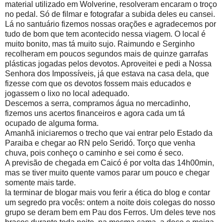
material utilizado em Wolverine, resolveram encaram o troço
no pedal. Só de filmar e fotografar a subida deles eu cansei.
Lá no santuário fizemos nossas orações e agradecemos por
tudo de bom que tem acontecido nessa viagem. O local é
muito bonito, mas tá muito sujo. Raimundo e Serginho
recolheram em poucos segundos mais de quinze garrafas
plásticas jogadas pelos devotos. Aproveitei e pedi a Nossa
Senhora dos Impossíveis, já que estava na casa dela, que
fizesse com que os devotos fossem mais educados e
jogassem o lixo no local adequado.
Descemos a serra, compramos água no mercadinho,
fizemos uns acertos financeiros e agora cada um tá
ocupado de alguma forma.
Amanhã iniciaremos o trecho que vai entrar pelo Estado da
Paraiba e chegar ao RN pelo Seridó. Torço que venha
chuva, pois conheço o caminho e sei como é seco.
A previsão de chegada em Caicó é por volta das 14h00min,
mas se tiver muito quente vamos parar um pouco e chegar
somente mais tarde.
Ia terminar de blogar mais vou ferir a ética do blog e contar
um segredo pra vocês: ontem a noite dois colegas do nosso
grupo se deram bem em Pau dos Ferros. Um deles teve nos