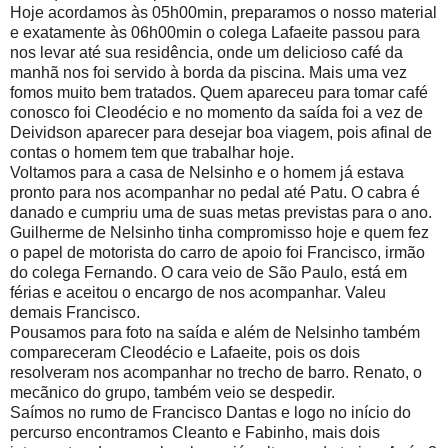
Hoje acordamos às 05h00min, preparamos o nosso material
e exatamente às 06h00min o colega Lafaeite passou para
nos levar até sua residência, onde um delicioso café da
manhã nos foi servido à borda da piscina. Mais uma vez
fomos muito bem tratados. Quem apareceu para tomar café
conosco foi Cleodécio e no momento da saída foi a vez de
Deividson aparecer para desejar boa viagem, pois afinal de
contas o homem tem que trabalhar hoje.
Voltamos para a casa de Nelsinho e o homem já estava
pronto para nos acompanhar no pedal até Patu. O cabra é
danado e cumpriu uma de suas metas previstas para o ano.
Guilherme de Nelsinho tinha compromisso hoje e quem fez
o papel de motorista do carro de apoio foi Francisco, irmão
do colega Fernando. O cara veio de São Paulo, está em
férias e aceitou o encargo de nos acompanhar. Valeu
demais Francisco.
Pousamos para foto na saída e além de Nelsinho também
compareceram Cleodécio e Lafaeite, pois os dois
resolveram nos acompanhar no trecho de barro. Renato, o
mecãnico do grupo, também veio se despedir.
Saímos no rumo de Francisco Dantas e logo no início do
percurso encontramos Cleanto e Fabinho, mais dois