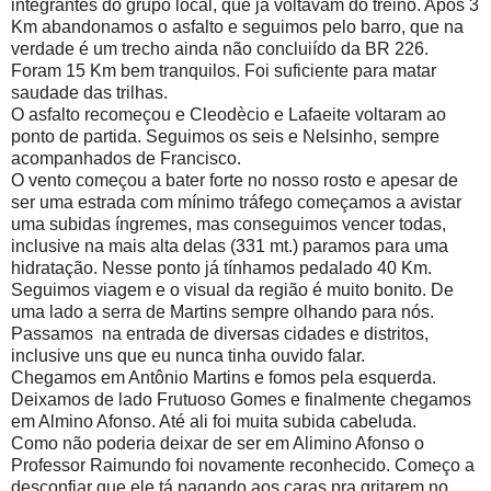
integrantes do grupo local, que já voltavam do treino. Após 3
Km abandonamos o asfalto e seguimos pelo barro, que na
verdade é um trecho ainda não concluiído da BR 226.
Foram 15 Km bem tranquilos. Foi suficiente para matar
saudade das trilhas.
O asfalto recomeçou e Cleodècio e Lafaeite voltaram ao
ponto de partida. Seguimos os seis e Nelsinho, sempre
acompanhados de Francisco.
O vento começou a bater forte no nosso rosto e apesar de
ser uma estrada com mínimo tráfego começamos a avistar
uma subidas íngremes, mas conseguimos vencer todas,
inclusive na mais alta delas (331 mt.) paramos para uma
hidratação. Nesse ponto já tínhamos pedalado 40 Km.
Seguimos viagem e o visual da região é muito bonito. De
uma lado a serra de Martins sempre olhando para nós.
Passamos na entrada de diversas cidades e distritos,
inclusive uns que eu nunca tinha ouvido falar.
Chegamos em Antônio Martins e fomos pela esquerda.
Deixamos de lado Frutuoso Gomes e finalmente chegamos
em Almino Afonso. Até ali foi muita subida cabeluda.
Como não poderia deixar de ser em Alimino Afonso o
Professor Raimundo foi novamente reconhecido. Começo a
desconfiar que ele tá pagando aos caras pra gritarem no