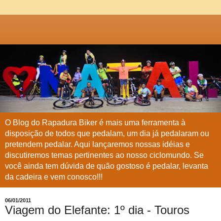
O Blog do Rapadura Biker é mais uma ferramenta à
disposição de todos que pedalam, um dia já pedalaram ou
pretendem pedalar. Aqui lançaremos nossas idéias e
discutiremos temas pertinentes ao nosso ciclomundo. Se
você ainda tem dúvida de quão gostoso é pedalar, levanta
da cadeira e vem conosco!!!
06/01/2011
Viagem do Elefante: 1º dia - Touros