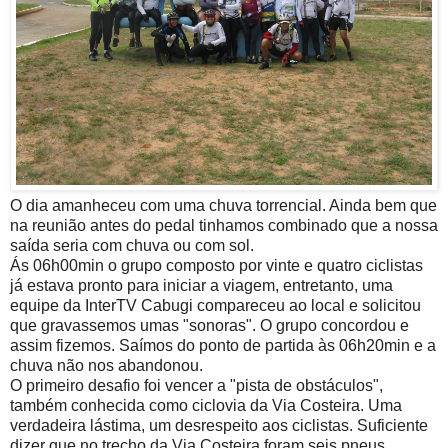
O dia amanheceu com uma chuva torrencial. Ainda bem que
na reunião antes do pedal tinhamos combinado que a nossa
saída seria com chuva ou com sol.
Ás 06h00min o grupo composto por vinte e quatro ciclistas
já estava pronto para iniciar a viagem, entretanto, uma
equipe da InterTV Cabugi compareceu ao local e solicitou
que gravassemos umas "sonoras". O grupo concordou e
assim fizemos. Saímos do ponto de partida às 06h20min e a
chuva não nos abandonou.
O primeiro desafio foi vencer a "pista de obstáculos",
também conhecida como ciclovia da Via Costeira. Uma
verdadeira lástima, um desrespeito aos ciclistas. Suficiente
dizer que no trecho da Via Costeira foram seis pneus