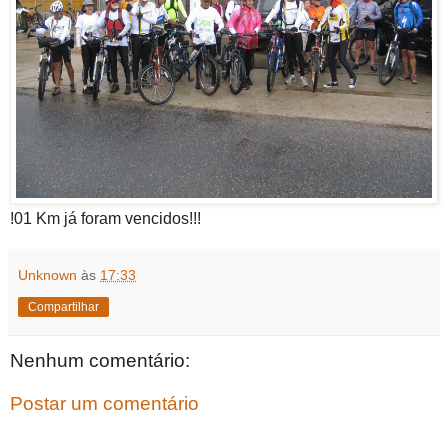
!01 Km já foram vencidos!!!
Unknown
às
17:33
Compartilhar
Nenhum comentário:
Postar um comentário